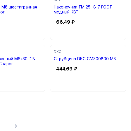
4 М8 шестигранная
Наконечник ТМ 25- 8-7 ГОСТ
рог
медный КВТ
66.49
₽
DKC
ранный М6х30 DIN
Струбцина DKC CM300800 М8
 Сварог
444.69
₽