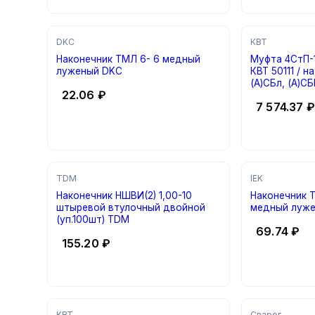
DKC
КВТ
Наконечник ТМЛ 6- 6 медный
Муфта 4СтП-1-
луженый DKC
КВТ 50111 / н
(А)СБл, (А)С
22.06
₽
7 574.37
₽
TDM
IEK
Наконечник НШВИ(2) 1,00-10
Наконечник ТМЛ 25- 8 
штыревой втулочный двойной
медный луже
(уп.100шт) TDM
69.74
₽
155.20
₽
КВТ
Сварог