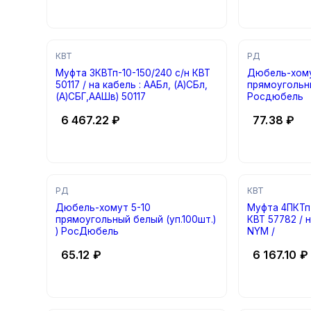
КВТ
РД
Муфта 3КВТп-10-150/240 с/н КВТ
Дюбель-хомут 6
50117 / на кабель : ААБл, (А)СБл,
прямоугольны
(А)СБГ,ААШв) 50117
Росдюбель
6 467.22
₽
77.38
₽
РД
КВТ
Дюбель-хомут 5-10
Муфта 4ПКТп-
прямоугольный белый (уп.100шт.)
КВТ 57782 / н
) РосДюбель
NYM /
65.12
₽
6 167.10
₽