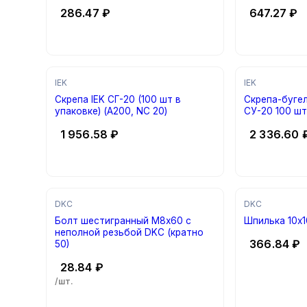
286.47
₽
647.27
₽
IEK
IEK
Скрепа IEK СГ-20 (100 шт в
Скрепа-бугел
упаковке) (A200, NC 20)
СУ-20 100 шт
1 956.58
₽
2 336.60
DKC
DKC
Болт шестигранный М8х60 с
Шпильк
неполной резьбой DKC (кратно
366.84
₽
50)
28.84
₽
/шт.