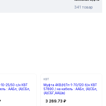
341 товар
КВТ
10-25/50 с/н КВТ
Муфта 4КВ(Н)Тп-1-70/120 б/н КВТ
57890 / на кабель : ААБл, (А)СБл,
(А)СБГ,ААШв)
₽
3 289.73
₽