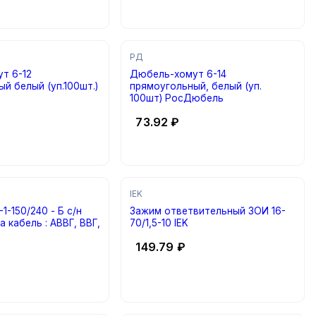
РД
-12
Дюбель-хомут 6-14
й белый (уп.100шт.)
прямоугольный, белый (уп.
100шт) РосДюбель
73.92
₽
IEK
1-150/240 - Б с/н
Зажим ответвительный ЗОИ 16-
а кабель : АВВГ, ВВГ,
70/1,5-10 IEK
149.79
₽