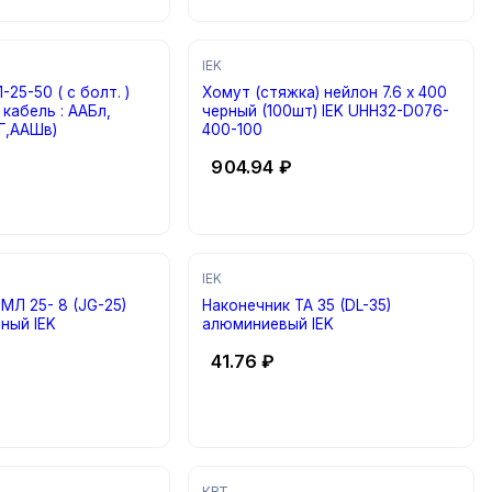
IEK
25-50 ( с болт. )
Хомут (стяжка) нейлон 7.6 х 400
а кабель : ААБл,
черный (100шт) IEK UHH32-D076-
БГ,ААШв)
400-100
904.94
₽
IEK
(JG-25)
Наконечник ТА 35 (DL-35)
ный IEK
алюминиевый IEK
41.76
₽
КВТ