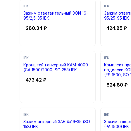
IEK
IEK
Зажим ответвительный ЗОИ 16-
Зажим ответ
95/2,5-35 IEK
95/25-95 IEK
280.34
₽
424.85
₽
IEK
IEK
Кронштейн анкерный КАМ-4000
Комплект пр
(CA 1500/2000, SO 253) IEK
подвески КО
(ES 1500, SO 
473.42
₽
824.80
₽
IEK
IEK
Зажим анкерный ЗАБ 4х16-35 (SO
Зажим анкер
158) IEK
(PA 1500) IEK