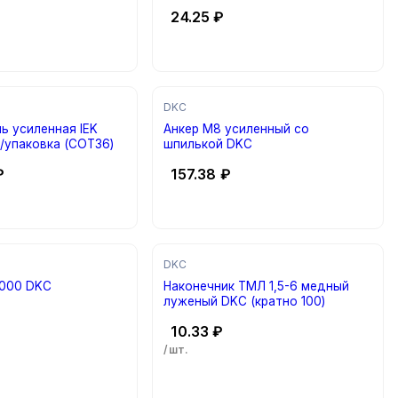
24.25
₽
DKC
ь усиленная IEK
Анкер М8 усиленный со
/упаковка (COT36)
шпилькой DKC
₽
157.38
₽
DKC
а 10х1000 DKC
Наконечник ТМЛ 1,5-6 медный
луженый DKC (кратно 100)
10.33
₽
/шт.