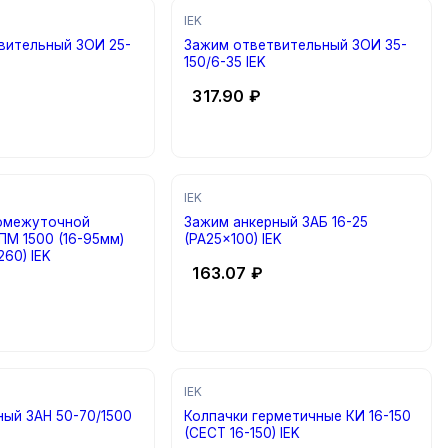
IEK
вительный ЗОИ 25-
Зажим ответвительный ЗОИ 35-
150/6-35 IEK
317.90
₽
IEK
омежуточной
Зажим анкерный ЗАБ 16-25
ПМ 1500 (16-95мм)
(PA25x100) IEK
260) IEK
163.07
₽
IEK
ный ЗАН 50-70/1500
Колпачки герметичные КИ 16-150
(CECT 16-150) IEK