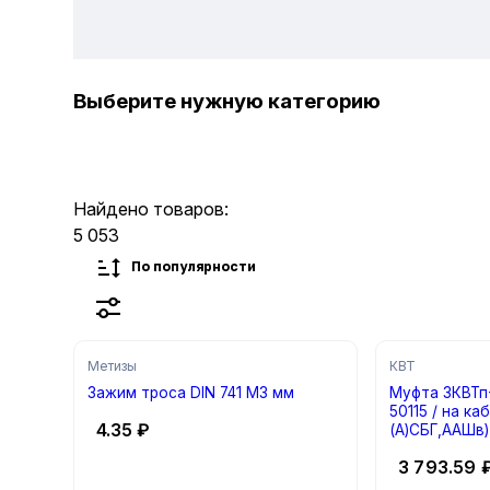
Выберите нужную категорию
Найдено товаров:
5 053
По популярности
Метизы
КВТ
Зажим троса DIN 741 М3 мм
Муфта 3КВТп-
50115 / на кабель : ААБл, (А)СБл,
4.35
₽
(А)СБГ,ААШв)
3 793.59