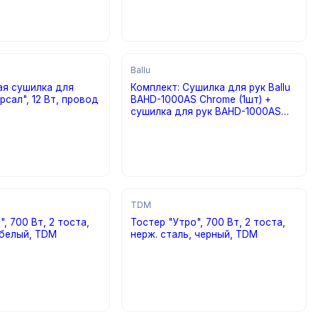
Ballu
ая сушилка для
Комплект: Сушилка для рук Ballu
рсал", 12 Вт, провод
BAHD-1000AS Chrome (1шт) +
сушилка для рук BAHD-1000AS
Silver (2шт)
просу
цена по запросу
TDM
, 700 Вт, 2 тоста,
Тостер "Утро", 700 Вт, 2 тоста,
 белый, TDM
нерж. сталь, черный, TDM
просу
цена по запросу