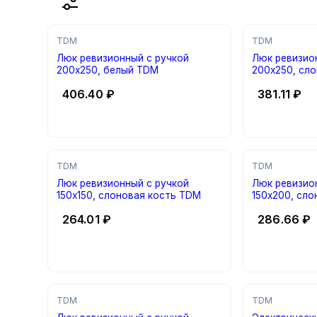
TDM
TDM
Люк ревизионный с ручкой
Люк ревизио
200х250, белый TDM
200х250, сл
406.40
₽
381.11
₽
TDM
TDM
Люк ревизионный с ручкой
Люк ревизио
150х150, слоновая кость TDM
150х200, сл
264.01
₽
286.66
₽
TDM
TDM