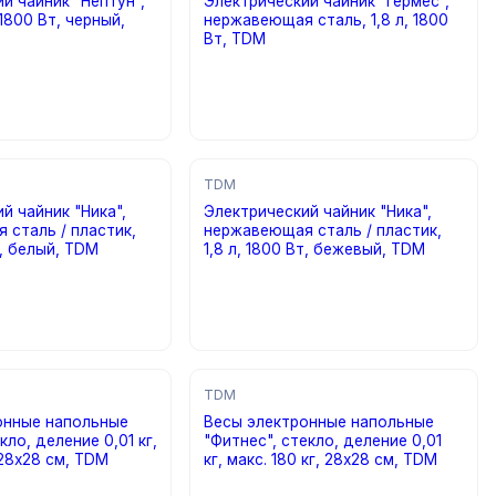
й чайник "Нептун",
Электрический чайник "Гермес",
 1800 Вт, черный,
нержавеющая сталь, 1,8 л, 1800
Вт, TDM
просу
цена по запросу
TDM
й чайник "Ника",
Электрический чайник "Ника",
 сталь / пластик,
нержавеющая сталь / пластик,
т, белый, TDM
1,8 л, 1800 Вт, бежевый, TDM
просу
цена по запросу
TDM
онные напольные
Весы электронные напольные
кло, деление 0,01 кг,
"Фитнес", стекло, деление 0,01
 28х28 см, TDM
кг, макс. 180 кг, 28х28 см, TDM
просу
цена по запросу