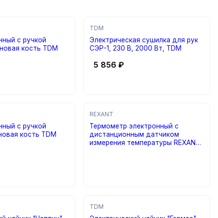
TDM
нный с ручкой
Электрическая сушилка для рук
оновая кость TDM
СЭР-1, 230 В, 2000 Вт, TDM
5 856
₽
REXANT
нный с ручкой
Термометр электронный с
оновая кость TDM
дистанционным датчиком
измерения температуры REXANT
70-0501
цена по запросу
TDM