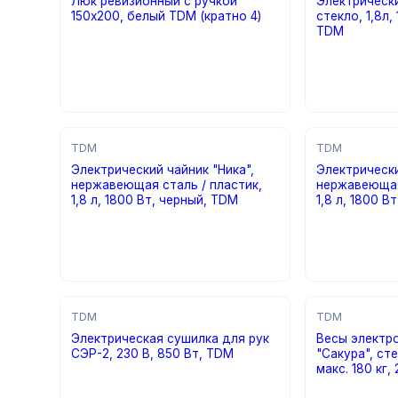
Люк ревизионный с ручкой
Электрически
150х200, белый TDM (кратно 4)
стекло, 1,8л,
TDM
цена по запросу
цена по за
TDM
TDM
Электрический чайник "Ника",
Электрически
нержавеющая сталь / пластик,
нержавеющая
1,8 л, 1800 Вт, черный, TDM
1,8 л, 1800 В
цена по запросу
цена по за
TDM
TDM
Электрическая сушилка для рук
Весы электр
СЭР-2, 230 В, 850 Вт, TDM
"Сакура", сте
макс. 180 кг,
цена по запросу
цена по за