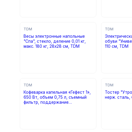
TDM
TDM
Весы электронные напольные
Электрическ
"Спа", стекло, деление 0,01 кг,
обуви "Униве
макс. 180 кг, 28х28 см, TDM
110 см, TDM
цена по запросу
цена по за
TDM
TDM
Кофеварка капельная «Гефест 1»,
Тостер "Утро"
650 Вт, объем 0,75 л, съемный
нерж. сталь,
фильтр, поддержание
цена по за
температуры, TDM
цена по запросу