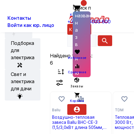
Главная
Каталог
Бытовые товары, проч
Поиск по
О нас
Новости
названию
Корзина
Контакты
+7 (800) 6000 600
н
Тепловые завесы
Войти как юр. лицо
Акции
Каталог
а
з
Подборка
в
для
а
Найдено товаров:
электрика
н
Избранное
6
и
ю
Сравнение
Свет и
электрика
Заказы
для дачи
Корзина
Ballu
TDM
Воздушно-тепловая
Тепловая
завеса Ballu BHC-CE-3
3000 Вт,
(1,5/3,0кВт длина 505мм,
мощности
220В)
TDM