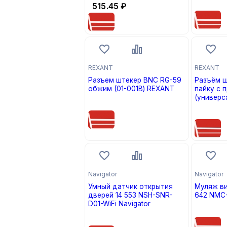
цена по
515.45
₽
REXANT
REXANT
Разъем штекер BNC RG-59
Разъём штекер BNC под
обжим (01-001B) REXANT
пайку с пружиной металл
(универсаль
цена по запросу
05-3075
цена по
Navigator
Navigator
Умный датчик открытия
Муляж в
дверей 14 553 NSH-SNR-
642 NMC
D01-WiFi Navigator
цена по
цена по запросу