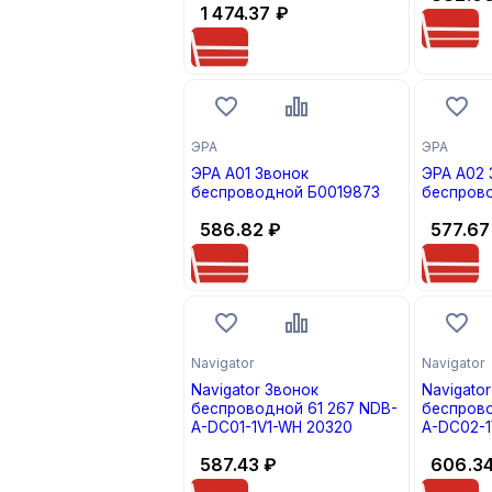
1 474.37
₽
ЭРА
ЭРА
ЭРА A01 Звонок
ЭРА A02 
беспроводной Б0019873
беспров
586.82
₽
577.67
Navigator
Navigator
Navigator Звонок
Navigato
беспроводной 61 267 NDB-
беспроводной 6
A-DC01-1V1-WH 20320
A-DC02-1
587.43
₽
606.3