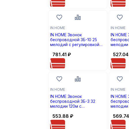
IN HOME
IN HOME
IN HOME Звонок
IN HOME 
беспроводной ЗБ-10 25
беспрово
мелодий с регулировкой
мелодии 
звука, подсветкой, 150м
кодированием 
781.41
₽
527.04
цифровым кодированием с
Белый 46
кнопкой IP44 Черный/Белый
469 4690612013381
IN HOME
IN HOME
IN HOME Звонок
IN HOME 
беспроводной ЗБ-3 32
беспрово
мелодии 120м с
мелодии 
подсветкой цифровое
цифровы
553.88
₽
569.7
кодирование с кнопкой
кнопкой 
Белый/Голубой
46906120
4690612013312