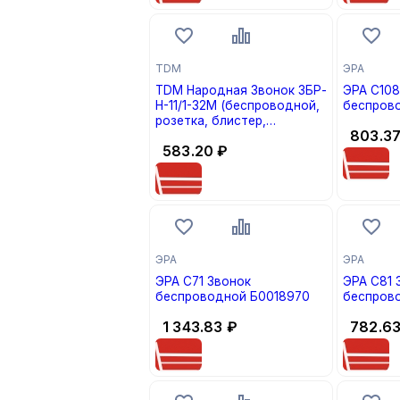
TDM
ЭРА
TDM Народная Звонок ЗБР-
ЭРА С108
Н-11/1-32М (беспроводной,
беспров
розетка, блистер,
803.3
откр.код) SQ1901-0121
583.20
₽
ЭРА
ЭРА
ЭРА С71 Звонок
ЭРА С81 
беспроводной Б0018970
беспров
1 343.83
₽
782.6