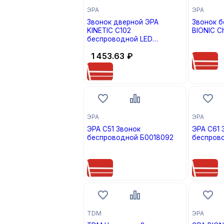
ЭРА
ЭРА
Звонок дверной ЭРА
Звонок 
KINETIC C102
BIONIC C
беспроводной LED
цена по
подсветка от сети белый
1 453.63
₽
38 мелодий
ЭРА
ЭРА
ЭРА C51 Звонок
ЭРА C61 
беспроводной Б0018092
беспров
цена по запросу
цена по
TDM
ЭРА