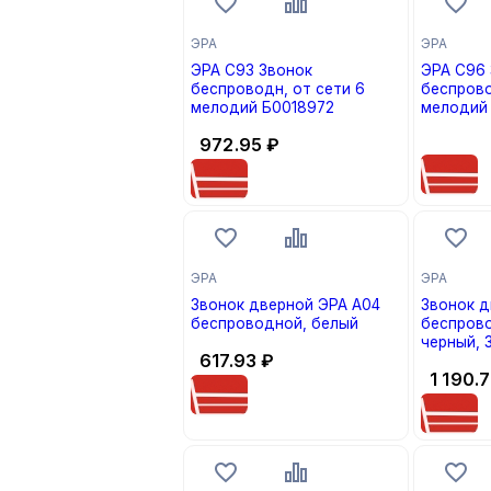
ЭРА
ЭРА
ЭРА С93 Звонок
ЭРА С96 
беспроводн, от сети 6
беспрово
мелодий Б0018972
мелодий
цена по
972.95
₽
ЭРА
ЭРА
Звонок дверной ЭРА A04
Звонок д
беспроводной, белый
беспрово
черный, 
617.93
₽
1 190.