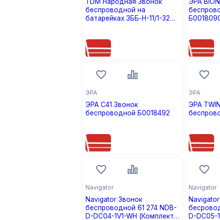
TDM Народная Звонок
ЭРА BION
беспроводной на
беспроводн
батарейках ЗББ-Н-11/1-32М
Б001809
(32 мелодии, кнопка IP30,
цена по запросу
цена по
2х1,5В ААА) SQ1901-0101
ЭРА
ЭРА
ЭРА C41 Звонок
ЭРА TWIN
беспроводной Б0018492
беспров
цена по запросу
цена по
Navigator
Navigator
Navigator Звонок
Navigato
беспроводной 61 274 NDB-
бесровод
D-DC04-1V1-WH (Комплект 1
D-DC05-