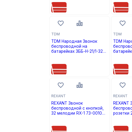
0103
TDM
TDM
TDM Народная Звонок
TDM Нар
беспроводной на
беспров
батарейках ЗББ-Н-21/1-32М
батарейк
(32 мелодии, кнопка IP30,
(блистер
цена по запросу
цена по
2х1,5В АА, 2 звонка) SQ1901-
0104
REXANT
REXANT
REXANT Звонок
REXANT 
беспроводной с кнопкой,
беспрово
32 мелодии RX-1 73-0010
розетки 
73-0010
кнопкой IP44 RX-6 73-0060
цена по запросу
цена по
73-0060