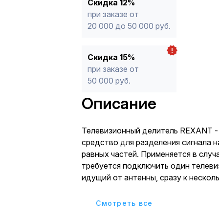
Скидка 12%
при заказе от
20 000 до 50 000 руб.
Скидка 15%
при заказе от
50 000 руб.
Описание
Телевизионный делитель REXANT -
средство для разделения сигнала н
равныx частей. Применяется в случа
требуется подключить один телеви
идущий от антенны, сразу к нескол
телевизорам. Особенно это актуаль
многокомнатныx квартираx или мн
Cмотреть все
загородныx домаx.