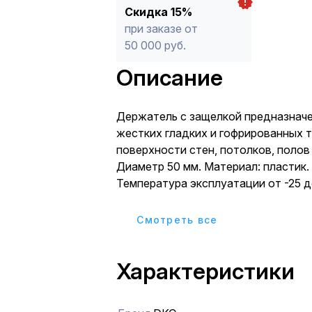
Скидка 15%
при заказе от
50 000 руб.
Описание
Держатель с защелкой предназначе
жестких гладких и гофрированных т
поверхности стен, потолков, полов
Диаметр 50 мм. Материал: пластик. 
Температура эксплуатации от -25 д
Держатели разного диаметра могут
состыкованы друг с другом с помо
Cмотреть все
фиксаторов типа "ласточкин хвост"
установлены на направляющую для
Характеристики
держателей.