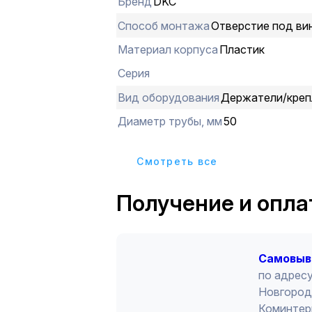
Бренд
DKC
Способ монтажа
Отверстие под ви
Материал корпуса
Пластик
Серия
Вид оборудования
Держатели/креп
Диаметр трубы, мм
50
Cмотреть все
Получение и опла
Cамовыв
по адресу
Новгород 
Коминтер