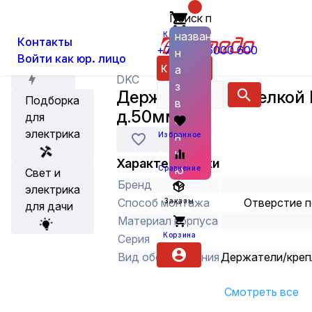
Поиск по
О нас
Новости
Каталог
Кабеленесущие системы и аксес
названию
Корзина
Контакты
+7 (800) 6000 600
н
Войти как юр. лицо
Акции
Каталог
а
DKC
з
Держатель с защелкой 
Подборка
в
д.50мм
для
а
электрика
н
Избранное
и
Характеристики
ю
Сравнение
Свет и
Бренд
электрика
Способ монтажа
Отверстие п
Заказы
для дачи
Материал корпуса
Корзина
Серия
Вид оборудования
Держатели/креп
Смотреть все