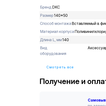
Бренд
DKC
Размер
140*50
Способ монтажа
Вставляемый в фи
Материал корпуса
Поливинилхлори
Длина L, мм
140
Вид
Аксессуа
оборудования
Cмотреть все
Получение и опла
Cамовыв
по адресу