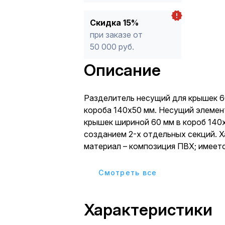
Скидка 15%
при заказе от
50 000 руб.
Описание
Разделитель несущий для крышек 6
короба 140х50 мм. Несущий элемен
крышек шириной 60 мм в короб 140
созданием 2-х отдельных секций. Х
материал – композиция ПВХ; имеет
для вывода кабелей из одной секци
другую; при установке в короб 140
Cмотреть все
шириной 120 мм несущий разделител
выпускаются в отрезках длиной 2 м
Характеристики