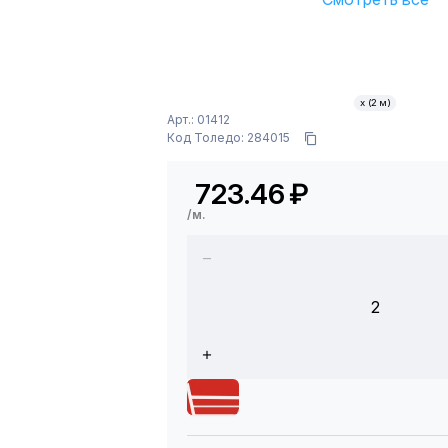
х (2 м)
Арт.: 01412
Код Толедо: 284015
723.46
₽
/м.
2