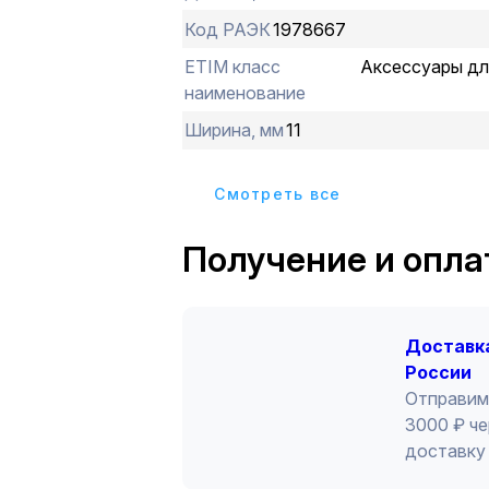
Код РАЭК
1978667
ETIM класс
Аксессуары дл
наименование
Ширина, мм
11
Cмотреть все
Получение и опла
Доставка
России
Отправим
3000 ₽ че
доставку 