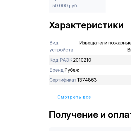
50 000 руб.
Характеристики
Вид
Извещатели пожарные
устройств
В
Код РАЭК
2010210
Бренд
Рубеж
Сертификат
1374863
Cмотреть все
Получение и опла