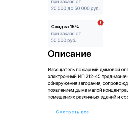
при заказе от
20 000 до 50 000 руб.
Скидка 15%
при заказе от
50 000 руб.
Описание
Извещатель пожарный дымовой оп
электронный ИП 212-45 предназнач
обнаружения загорания, сопровож
появлением дыма малой концентрац
помещениях различных зданий и со
Питание извещателя и передача си
осуществляется по двухпроводно
Cмотреть все
сигнализации и сопровождается в
оптического индикатора при сраба