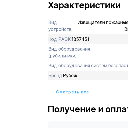
Характеристики
извещателя. Извещатель не реагиру
температуры, влажности, на наличи
естественного или искусственного 
Вид
Извещатели пожарные
устройств
В
Код РАЭК
1857451
Вид оборудования
(рубильники)
Вид оборудования систем безопас
Бренд
Рубеж
Cмотреть все
Получение и опла