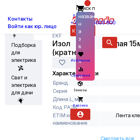
Поиск по
О нас
Новости
Каталог
Инструменты, хозтовары и клеи
названию
Корзина
Контакты
+7 (800) 6000 600
н
Войти как юр. лицо
Акции
Каталог
а
EKF
з
Изолента ПВХ белая 15
Подборка
в
(кратно 1)
для
а
электрика
н
Избранное
и
Характеристики
ю
Сравнение
Свет и
Бренд
электрика
Серия
Заказы
для дачи
Длина L, мм
Корзина
Код РАЭК
ETIM класс
Лента кле
наименование
Смотреть все