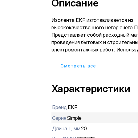
Описание
Изолента EKF изготавливается из
высококачественного негорючего П
Представляет собой расходный ма
проведения бытовых и строительн
электромонтажных работ. Использ
электроизоляции, в целях маркиров
защиты от механических поврежден
Cмотреть все
влаги и др. Устойчива к воздействи
влажности, истиранию, коррозии м
Характеристики
старению. Клеевой слой на резинов
Изолента выпускается в рулонах по
профессиональная (класс А) и обще
Бренд
EKF
(класс В). Семь вариантов цвета: бе
синий, желтый, зеленый, черный, ж
Серия
Simple
Длина L, мм
20