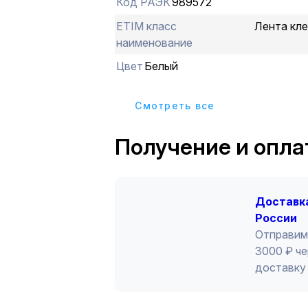
Код РАЭК
989572
ETIM класс
Лента кле
наименование
Цвет
Белый
Cмотреть все
Получение и опла
Доставка
России
Отправим
3000 ₽ че
доставку 