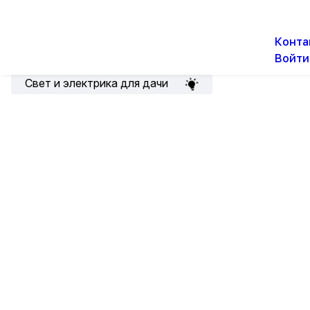
О н
Новости
Акции
Конта
Войти
Подборка для электрика
Свет и электрика для дачи