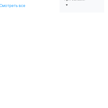
Смотреть все
от 5000 до 10
5%
000 руб.
от 10 000 до
10%
20 000 руб.
от 20 000 до
12%
50 000 руб
от 50 000
*
15%
руб.
* -Для заказов,
состоящих
полностью из
кабельной
продукции,
максимальная
скидка ограничена
12%