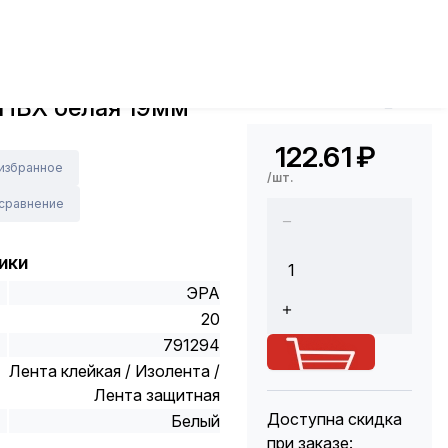
золента, скотч
Изолента ПВХ белая 19мм 20м ЭРА
Арт.: C0036542
 ПВХ белая 19мм
Код Толедо: 44340
122.61
₽
 избранное
/шт.
 сравнение
ики
ЭРА
20
791294
Лента клейкая / Изолента /
Лента защитная
Доступна скидка
Белый
при заказе: