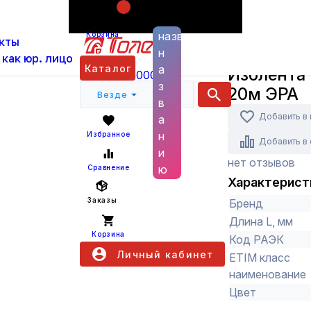
Поиск по
ас
Каталог
Инструменты, хозтовары и клеи
И
названию
Корзина
кты
н
ЭРА
 как юр. лицо
Каталог
а
Изолента
+7 (800) 6000 600
з
20м ЭРА
Везде
в
Добавить в
а
н
Избранное
Добавить в
и
нет отзывов
ю
Сравнение
Характерист
Заказы
Бренд
Длина L, мм
Корзина
Код РАЭК
Личный кабинет
ETIM класс
наименование
Цвет