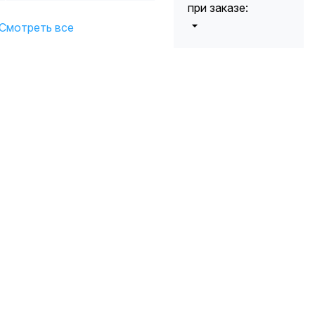
при заказе:
Смотреть все
от 5000 до 10
5%
000 руб.
от 10 000 до
10%
20 000 руб.
от 20 000 до
12%
50 000 руб
от 50 000
*
15%
руб.
* -Для заказов,
состоящих
полностью из
кабельной
продукции,
максимальная
скидка ограничена
12%