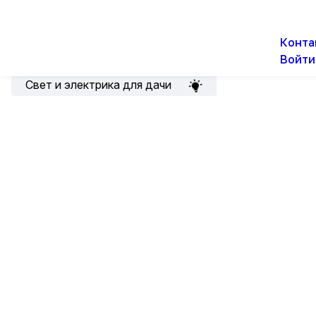
О н
Новости
Акции
Конта
Войти
Подборка для электрика
Свет и электрика для дачи