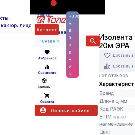
Поиск по
ас
Каталог
Инструменты, хозтовары и клеи
И
названию
Корзина
кты
ЭРА
н
 как юр. лицо
ЭРА
Каталог
а
+7 (800) 6000 600
Изолента
з
Везде
20м ЭРА
в
а
Добавить в
н
Избранное
и
Добавить в
ю
Сравнение
нет отзывов
Характерист
Заказы
Бренд
Длина L, мм
Корзина
Код РАЭК
Личный кабинет
ETIM класс
наименование
Цвет