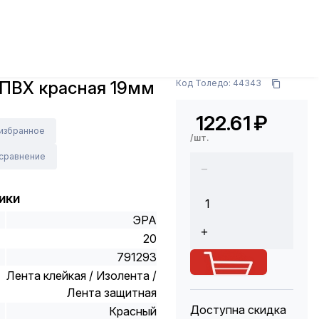
золента, скотч
Изолента ПВХ красная 19мм 20м
Арт.: C0036541
 ПВХ красная 19мм
Код Толедо: 44343
122.61
₽
 избранное
/шт.
 сравнение
ики
ЭРА
20
791293
Лента клейкая / Изолента /
Лента защитная
Доступна скидка
Красный