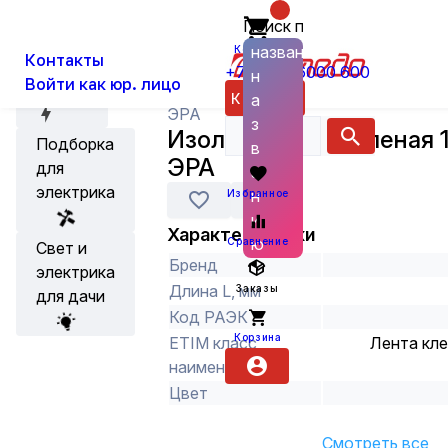
Поиск по
О нас
Новости
Каталог
Инструменты, хозтовары и клеи
названию
Корзина
Контакты
+7 (800) 6000 600
н
Войти как юр. лицо
Акции
Каталог
а
ЭРА
з
Изолента ПВХ зеленая
Подборка
в
ЭРА
для
а
электрика
н
Избранное
и
Характеристики
ю
Сравнение
Свет и
Бренд
электрика
Длина L, мм
Заказы
для дачи
Код РАЭК
Корзина
ETIM класс
Лента кле
наименование
Цвет
Смотреть все