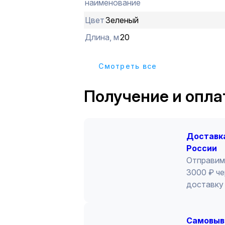
наименование
Цвет
Зеленый
Длина, м
20
Cмотреть все
Получение и опла
Доставка
России
Отправим
3000 ₽ че
доставку 
Cамовыв