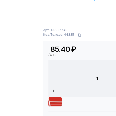
Арт.: C0036549
Код Толедо: 44335
85.40
₽
/шт.
1