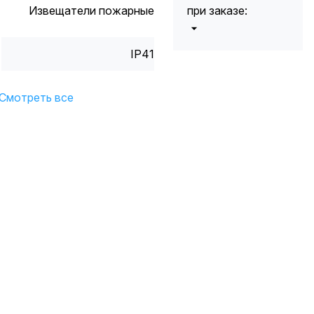
Извещатели пожарные
при заказе:
от 5000 до 10
5%
IP41
000 руб.
от 10 000 до
10%
20 000 руб.
Смотреть все
от 20 000 до
12%
50 000 руб
от 50 000
*
15%
руб.
* -Для заказов,
состоящих
полностью из
кабельной
продукции,
максимальная
скидка ограничена
12%