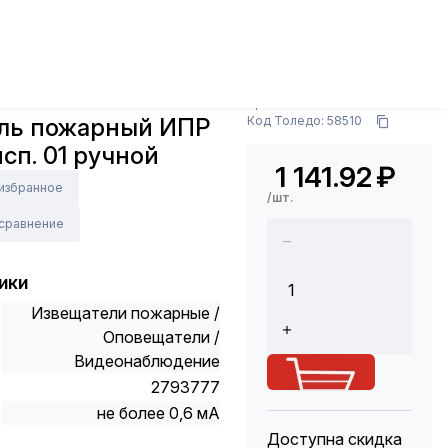
пасности
Охранно-пожарная сигнализация (ОПС)
ный ИПР 513-3АМ исп. 01 ручной
Арт.: 479-690-760
ль пожарный ИПР
Код Толедо: 58510
сп. 01 ручной
1 141.92
₽
 избранное
/шт.
 сравнение
ики
Извещатели пожарные /
Оповещатели /
Видеонаблюдение
2793777
не более 0,6 мА
Доступна скидка