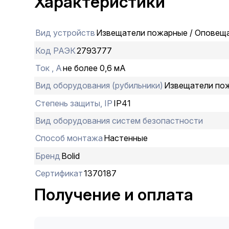
Характеристики
Вид устройств
Извещатели пожарные / Оповещ
Код РАЭК
2793777
Ток , А
не более 0,6 мА
Вид оборудования (рубильники)
Извещатели по
Степень защиты, IP
IP41
Вид оборудования систем безопастности
Способ монтажа
Настенные
Бренд
Bolid
Сертификат
1370187
Получение и оплата