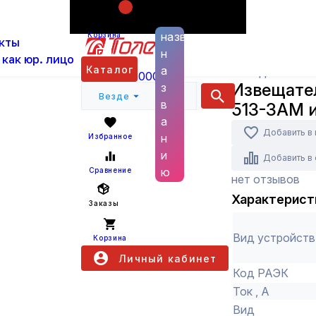
Поиск по
ас
Каталог
Системы пожарной и охранной безо
названию
Корзина
кты
Извещатели пожарные
Извещатель пожар
н
 как юр. лицо
Каталог
а
Болид
+7 (800) 6000 600
Извещате
з
Везде
в
513-3АМ и
а
Добавить в
н
Избранное
и
Добавить в
ю
Сравнение
нет отзывов
Характерист
Заказы
Вид устройств
Корзина
Личный кабинет
Код РАЭК
Ток , А
Вид