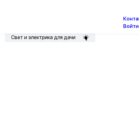
О н
Новости
Акции
Конта
Войти
Подборка для электрика
Свет и электрика для дачи