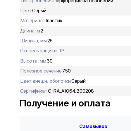
Тип крепления
Перфорация на основании
Цвет
Серый
Материал
Пластик
Длина, м
2
Ширина, мм
25
Степень защиты, IP
Высота, мм
30
Полезное сечение
750
Цвет внешн. оболочки
Серый
Сертификат
C-RA.АЮ64.В00208
Получение и оплата
Cамовывоз