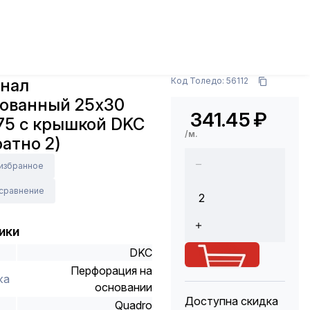
ры
Кабельные каналы и аксессуары
Кабель-
ышкой DKC 0126RL (кратно 2)
х (2 м)
Арт.: 00126RL
анал
Код Толедо: 56112
ованный 25х30
341.45
₽
75 с крышкой DKC
/м.
ратно 2)
 избранное
 сравнение
ики
DKC
Перфорация на
жа
основании
Доступна скидка
Quadro