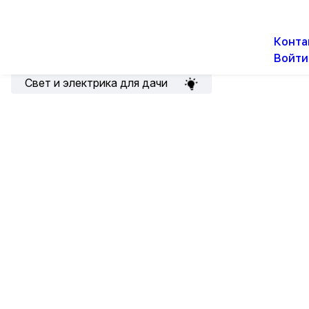
О н
Новости
Акции
Конта
Войти
Подборка для электрика
Свет и электрика для дачи