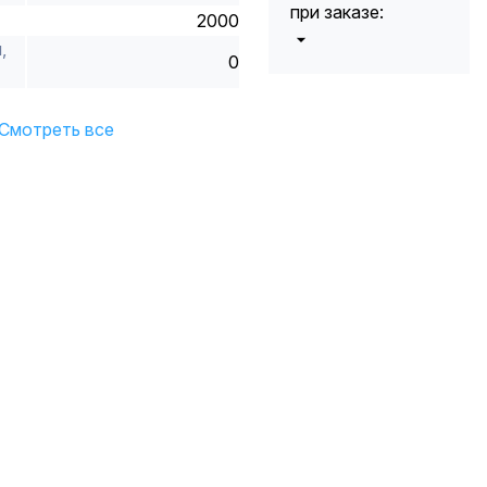
при заказе:
2000
,
0
от 5000 до 10
5%
000 руб.
от 10 000 до
10%
Смотреть все
20 000 руб.
от 20 000 до
12%
50 000 руб
от 50 000
*
15%
руб.
* -Для заказов,
состоящих
полностью из
кабельной
продукции,
максимальная
скидка ограничена
12%