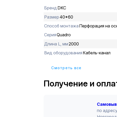
является возможность эксплуатаци
Бренд
DKC
температурах (от –40 до +60 °С) с
механических свойств, обеспечив
Размер
40*60
эксплуатацию оборудования. Разме
Способ монтажа
Перфорация на ос
мм, высота - 60 мм, длина - 2 м. Пе
перфорации - 10 мм, ширина зуба - 
Серия
Quadro
выреза - 4 мм. Цвет - серый.
Длина L, мм
2000
Вид оборудования
Кабель-канал
Cмотреть все
Получение и опла
Cамовыв
по адресу
Новгород 