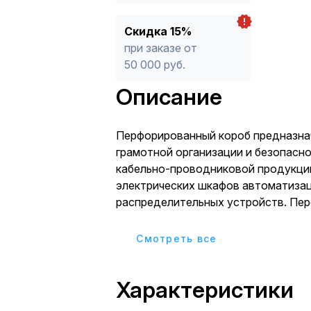
Скидка 15%
при заказе от
50 000 руб.
Описание
Перфорированный короб предназна
грамотной организации и безопасн
кабельно-проводниковой продукци
электрических шкафов автоматизац
распределительных устройств. Пе
обеспечивает хорошую вентиляцию
кабелей, а также защищает от пере
Cмотреть все
повреждений. Повышенная пожаро
достигается за счет не поддержив
Характеристики
материала - ПВХ (класс горючести –
Особенностью перфорированных к