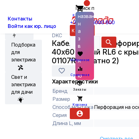
Поиск по
О нас
Новости
Каталог
Кабеленесущие системы и аксес
названию
Корзина
Контакты
+7 (800) 6000 600
н
Войти как юр. лицо
Акции
Каталог
а
DKC
з
Кабель-канал перфори
Подборка
в
40х60 Серый RL6 с кр
для
а
01107RL (кратно 2)
электрика
н
Избранное
и
ю
Сравнение
Свет и
Характеристики
электрика
Заказы
Бренд
для дачи
Размер
Корзина
Способ монтажа
Перфорация на ос
Серия
Длина L, мм
Смотреть все