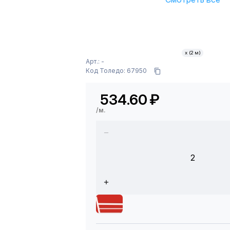
х (2 м)
Арт.: -
Код Толедо: 67950
534.60
₽
/м.
2