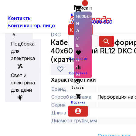
Поиск по
О нас
Новости
Каталог
Кабеленесущие системы и аксес
названию
Корзина
Контакты
+7 (800) 6000 600
н
Войти как юр. лицо
Акции
Каталог
а
DKC
з
Кабель-канал перфори
Подборка
в
40х60 Синий RL12 DKC
для
а
(кратно 2)
электрика
н
Избранное
и
ю
Сравнение
Свет и
Характеристики
электрика
Заказы
Бренд
для дачи
Способ монтажа
Перфорация на 
Корзина
Серия
Длина L, мм
Диаметр трубы, мм
Смотреть все