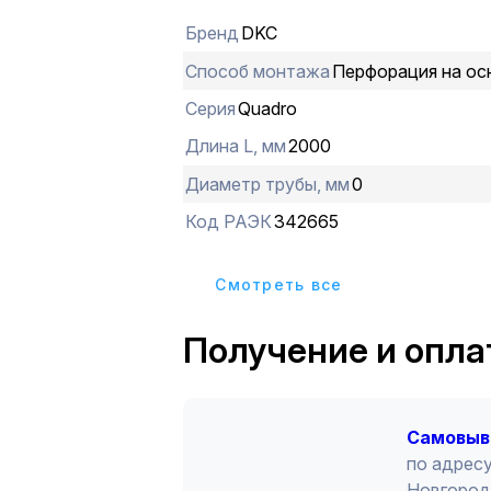
является возможность эксплуатаци
Бренд
DKC
температурах (от –40 до +60 °С) с
механических свойств, обеспечив
Способ монтажа
Перфорация на ос
эксплуатацию оборудования. Разме
Серия
Quadro
мм, высота - 60 мм, длина - 2 м. Пе
перфорации - 20 мм, ширина зуба -1
Длина L, мм
2000
выреза - 8 мм. Цвет - синий.
Диаметр трубы, мм
0
Код РАЭК
342665
Cмотреть все
Получение и опла
Cамовыв
по адресу
Новгород 