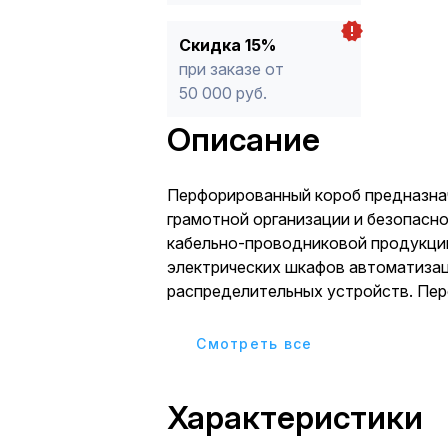
Скидка 15%
при заказе от
50 000 руб.
Описание
Перфорированный короб предназна
грамотной организации и безопасн
кабельно-проводниковой продукци
электрических шкафов автоматизац
распределительных устройств. Пе
обеспечивает хорошую вентиляцию
кабелей, а также защищает от пере
Cмотреть все
повреждений. Повышенная пожаро
достигается за счет не поддержив
Характеристики
материала - ПВХ (класс горючести –
Особенностью перфорированных к