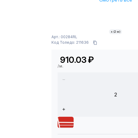
х (2 м)
Арт.: 00284RL
Код Толедо: 211636
910.03
₽
/м.
2