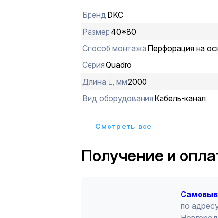
является возможность эксплуатаци
Бренд
DKC
температурах (от –40 до +60 °С) с
механических свойств, обеспечив
Размер
40*80
эксплуатацию оборудования. Разме
Способ монтажа
Перфорация на ос
мм, высота - 80 мм, длина - 2 м. Пе
перфорации - 20 мм, ширина зуба -1
Серия
Quadro
выреза - 8 мм. Цвет - серый.
Длина L, мм
2000
Вид оборудования
Кабель-канал
Cмотреть все
Получение и опла
Cамовыв
по адресу
Новгород 