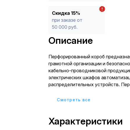
Скидка 15%
при заказе от
50 000 руб.
Описание
Перфорированный короб предназна
грамотной организации и безопасн
кабельно-проводниковой продукци
электрических шкафов автоматизац
распределительных устройств. Пе
обеспечивает хорошую вентиляцию
кабелей, а также защищает от пере
Cмотреть все
повреждений. Повышенная пожаро
достигается за счет не поддержив
Характеристики
материала - ПВХ (класс горючести –
Особенностью перфорированных к