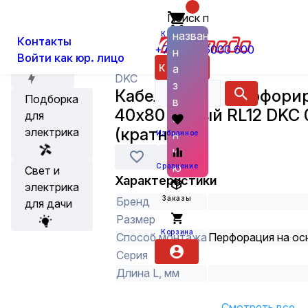
Поиск по
О нас
Новости
Каталог
Кабеленесущие системы и аксес
названию
Корзина
Контакты
+7 (800) 6000 600
н
Войти как юр. лицо
Акции
Каталог
а
DKC
з
Кабель-канал перфори
Подборка
в
40х80 Серый RL12 DKC 
для
а
(кратно 2)
электрика
н
Избранное
и
ю
Сравнение
Свет и
Характеристики
электрика
Заказы
Бренд
для дачи
Размер
Корзина
Способ монтажа
Перфорация на ос
Серия
Длина L, мм
Смотреть все