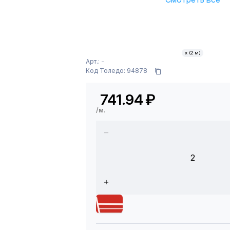
х (2 м)
Арт.: -
Код Толедо: 94878
741.94
₽
/м.
2