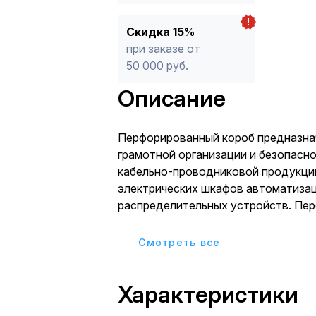
Скидка 15%
при заказе от
50 000 руб.
Описание
Перфорированный короб предназна
грамотной организации и безопасн
кабельно-проводниковой продукци
электрических шкафов автоматизац
распределительных устройств. Пе
обеспечивает хорошую вентиляцию
кабелей, а также защищает от пере
Cмотреть все
повреждений. Повышенная пожаро
достигается за счет не поддержив
Характеристики
материала - ПВХ (класс горючести –
Особенностью перфорированных к