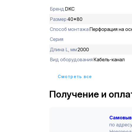
является возможность эксплуатаци
Бренд
DKC
температурах (от –40 до +60 °С) с
механических свойств, обеспечив
Размер
40*80
эксплуатацию оборудования. Разме
Способ монтажа
Перфорация на ос
мм, высота - 80 мм, длина - 2 м. Пе
перфорации - 20 мм, ширина зуба -1
Серия
выреза - 8 мм. Цвет - синий.
Длина L, мм
2000
Вид оборудования
Кабель-канал
Cмотреть все
Получение и опла
Cамовыв
по адресу
Новгород 