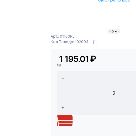
х (2 м)
Арт.: 01160RL
Код Толедо: 102003
1 195.01
₽
/м.
2