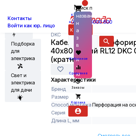
Поиск по
О нас
Новости
Каталог
Кабеленесущие системы и аксес
названию
Корзина
Контакты
+7 (800) 6000 600
н
Войти как юр. лицо
Акции
Каталог
а
DKC
з
Кабель-канал перфори
Подборка
в
40х80 Синий RL12 DKC 
для
а
(кратно 2)
электрика
н
Избранное
и
ю
Сравнение
Свет и
Характеристики
электрика
Заказы
Бренд
для дачи
Размер
Корзина
Способ монтажа
Перфорация на ос
Серия
Длина L, мм
Смотреть все