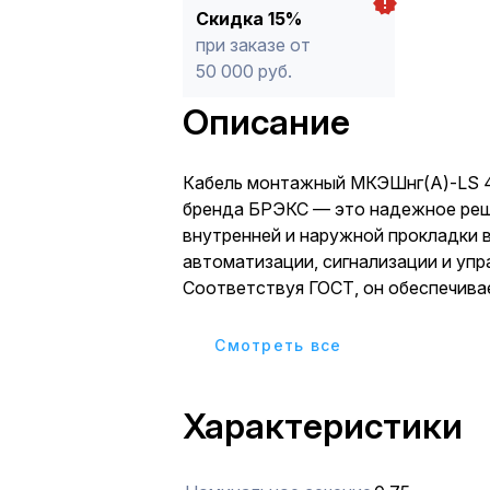
Скидка 15%
при заказе от
50 000 руб.
Описание
Кабель монтажный МКЭШнг(А)-LS 4
бренда БРЭКС — это надежное реш
внутренней и наружной прокладки 
автоматизации, сигнализации и упр
Соответствуя ГОСТ, он обеспечива
передачу сигналов в условиях пов
требований к безопасности. Кабел
Cмотреть все
четырьмя медными жилами сечением
позволяет подключать датчики, рел
Характеристики
устройства в промышленных и быто
Оболочка из негорючего материала 
газовыделением (LS) минимизирует