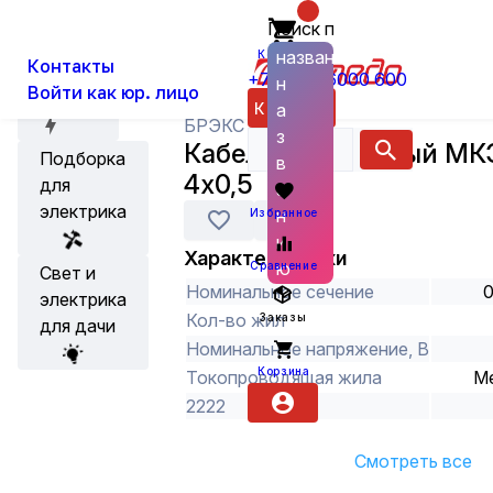
Поиск по
О нас
Новости
Каталог
Кабель провод
Провода устан
названию
Корзина
Контакты
+7 (800) 6000 600
н
Войти как юр. лицо
Акции
Каталог
а
БРЭКС
з
Кабель монтажный МК
Подборка
в
4х0,5
для
а
электрика
н
Избранное
и
Характеристики
ю
Сравнение
Свет и
Номинальное сечение
0
электрика
Кол-во жил
Заказы
для дачи
Номинальное напряжение, В
Корзина
Токопроводящая жила
М
2222
Смотреть все