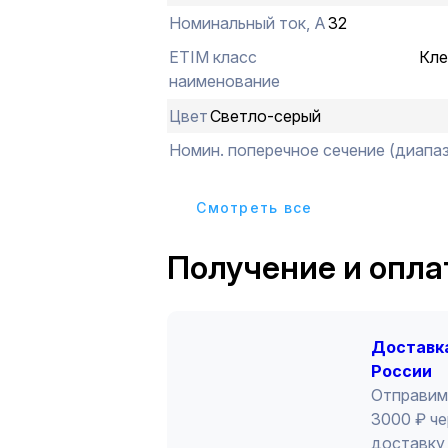
Номинальный ток, А
32
ETIM класс
Кле
наименование
Цвет
Светло-серый
Номин. поперечное сечение (диапа
Cмотреть все
Получение и опла
Доставка
России
Отправим
3000 ₽ че
доставку 