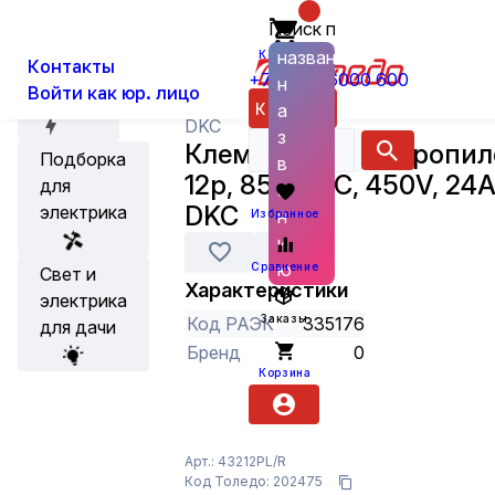
Поиск по
О нас
Новости
Каталог
Бытовые товары, прочая электрик
названию
Корзина
Контакты
+7 (800) 6000 600
н
Войти как юр. лицо
Акции
Каталог
а
DKC
з
Клеммник Полипропил
Подборка
в
12р, 85градС, 450V, 24A
для
а
DKC
электрика
н
Избранное
и
ю
Сравнение
Свет и
Характеристики
электрика
Заказы
Код РАЭК
335176
для дачи
Бренд
0
Корзина
Арт.: 43212PL/R
Код Толедо: 202475