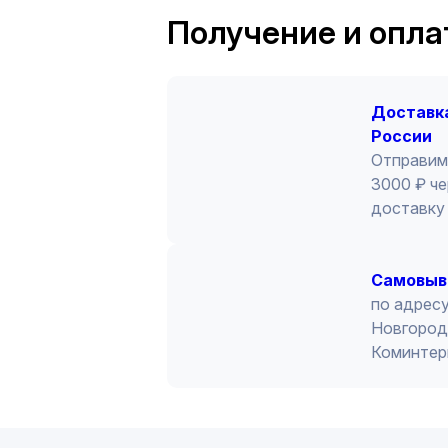
сечение подключаемого провода - 4
Получение и опла
Конструкция предусматривает 12 п
Доставка
России
Отправим
3000 ₽ че
доставку 
Cамовыв
по адресу
Новгород 
Коминтер