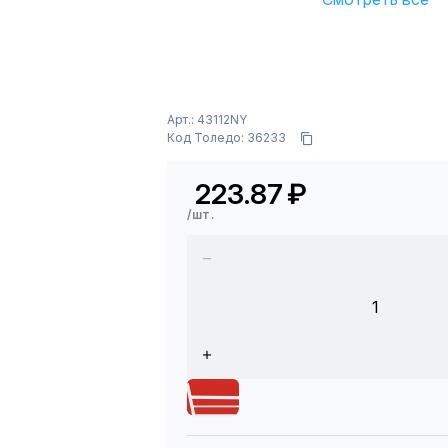
Арт.: 43112NY
Код Толедо: 36233
223.87
₽
/шт.
1