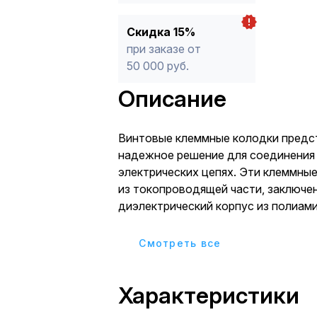
Скидка 15%
при заказе от
50 000 руб.
Описание
Винтовые клеммные колодки предс
надежное решение для соединения
электрических цепях. Эти клеммны
из токопроводящей части, заключе
диэлектрический корпус из полиами
отличается повышенной стойкость
воздействиям, негорючестью и тер
Cмотреть все
диапазоне от -20°С до +110°С. Мат
– бронза (OT58) с никелевым покрыт
Характеристики
Классические винтовые клеммы об
прочное и долговечное соединение