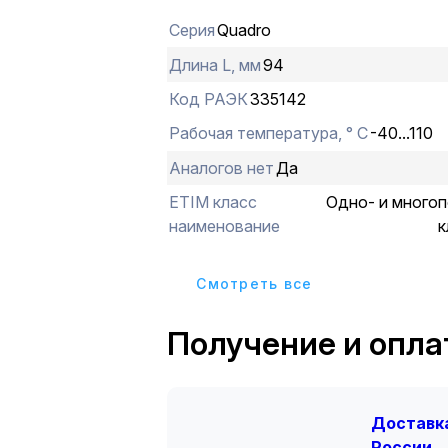
значительно упрощают монтажные 
Серия
Quadro
предотвращают перегрев в местах 
Номинальные параметры колодок с
Длина L, мм
94
напряжение до 450 В, ток до 24 А,
Код РАЭК
335142
сечение подключаемого провода - 2
Конструкция предусматривает 12 п
Рабочая температура, ° С
-40...110
Аналогов нет
Да
ETIM класс
Одно- и много
наименование
к
Cмотреть все
Получение и опла
Доставка
России