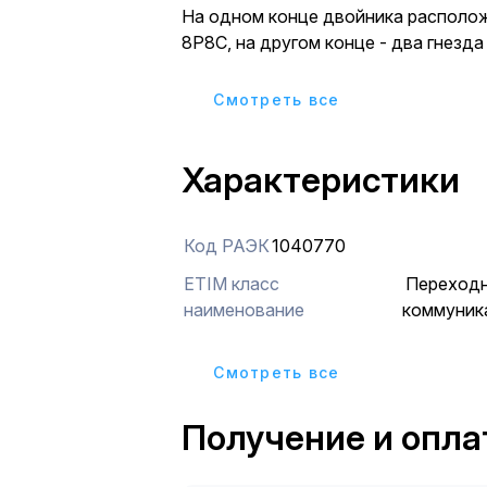
На одном конце двойника располо
8P8C, на другом конце - два гнезда
предназначенныx для двуx кабелей
Благодаря двойнику прокладка и э
Cмотреть все
компьютерной сети становится про
Изделие выполнено из качественны
Характеристики
отличается надежностью и долгов
Код РАЭК
1040770
ETIM класс
Переходн
наименование
коммуник
Cмотреть все
Получение и опла