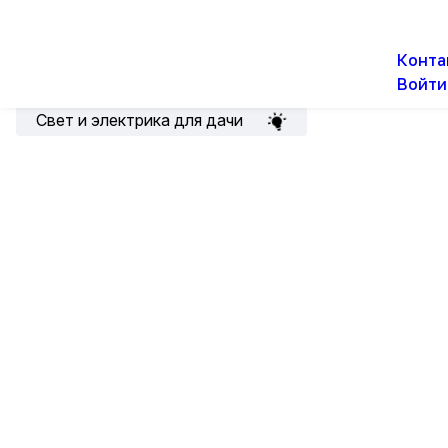
О н
Новости
Акции
Конта
Войти
Подборка для электрика
Свет и электрика для дачи