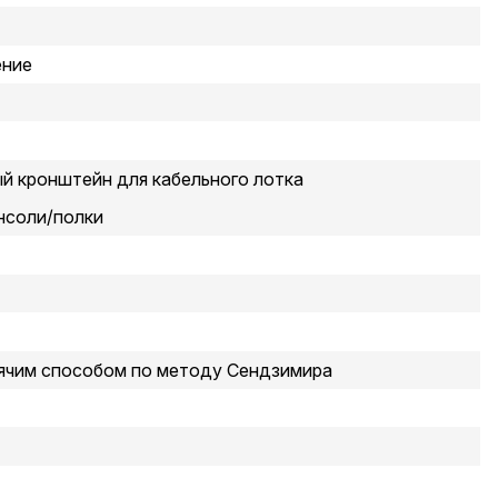
ение
й кронштейн для кабельного лотка
нсоли/полки
ячим способом по методу Сендзимира