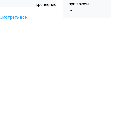
при заказе:
крепление
от 5000 до 10
Смотреть все
5%
000 руб.
от 10 000 до
10%
20 000 руб.
от 20 000 до
12%
50 000 руб
от 50 000
*
15%
руб.
* -Для заказов,
состоящих
полностью из
кабельной
продукции,
максимальная
скидка ограничена
12%