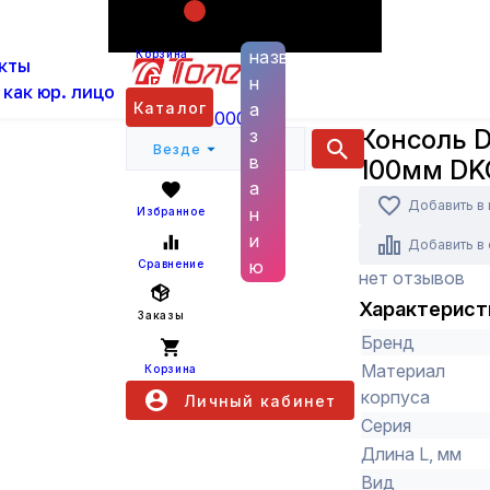
Поиск по
ас
Каталог
Кабеленесущие системы и аксессуа
названию
Корзина
кты
изделия
Консоль DW основание 100мм DKC 
н
 как юр. лицо
Каталог
а
DKC
+7 (800) 6000 600
Консоль 
з
Везде
в
100мм DK
а
Добавить в
н
Избранное
и
Добавить в
ю
Сравнение
нет отзывов
Характерист
Заказы
Бренд
Материал
Корзина
корпуса
Личный кабинет
Серия
Длина L, мм
Вид