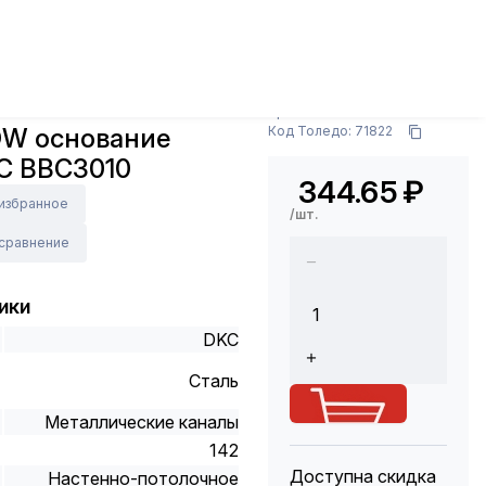
ры
Лотки, полки и аксессуары
Монтажные
BBC3010
Арт.: BBC3010
DW основание
Код Толедо: 71822
C BBC3010
344.65
₽
 избранное
/шт.
 сравнение
ики
DKC
Сталь
Металлические каналы
142
Доступна скидка
Настенно-потолочное