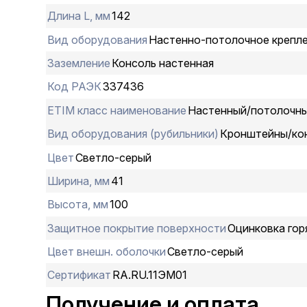
Длина L, мм
142
Вид оборудования
Настенно-потолочное крепл
Заземление
Консоль настенная
Код РАЭК
337436
ETIM класс наименование
Настенный/потолочны
Вид оборудования (рубильники)
Кронштейны/ко
Цвет
Светло-серый
Ширина, мм
41
Высота, мм
100
Защитное покрытие поверхности
Оцинковка гор
Цвет внешн. оболочки
Светло-серый
Сертификат
RA.RU.11ЭМ01
Получение и оплата