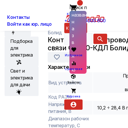
Поиск по
О нас
Новости
Каталог
Системы пожарной и охранной бе
названию
Корзина
Контакты
+7 (800) 6000 600
н
Войти как юр. лицо
Акции
Каталог
а
Болид
з
Контроллер двухпрово
Подборка
в
связи С2000-КДЛ Боли
для
а
электрика
н
Избранное
и
Характеристики
ю
Сравнение
Свет и
П
электрика
Вид устройств
Заказы
для дачи
в
Код РАЭК
Корзина
Напряжение
10,2 ÷ 28,4 В
питания, В
Диапазон рабочих
температур, С