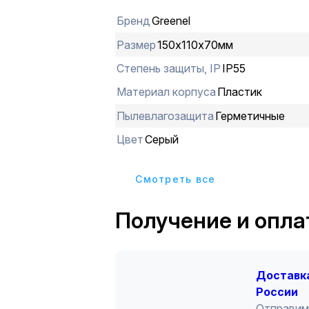
Бренд
Greenel
Размер
150х110х70мм
Степень защиты, IP
IP55
Материал корпуса
Пластик
Пылевлагозащита
Герметичные
Цвет
Серый
Cмотреть все
Получение и опла
Доставка
России
Отправим