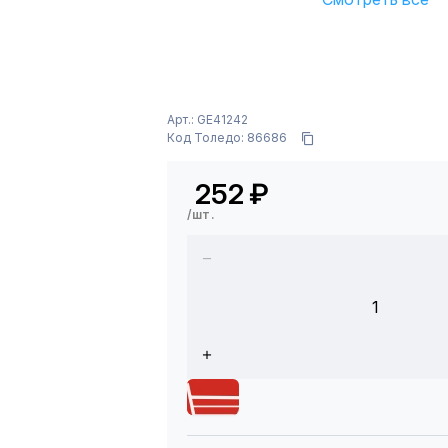
Арт.: GE41242
Код Толедо: 86686
252
₽
/шт.
1