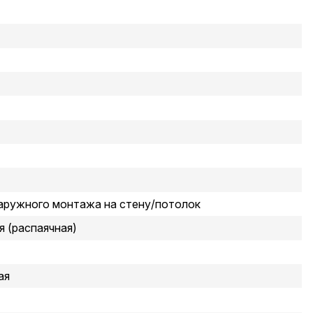
аружного монтажа на стену/потолок
 (распаячная)
ая