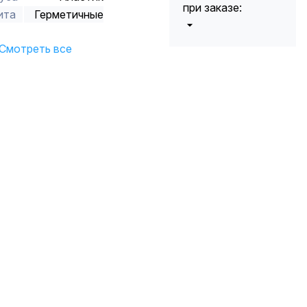
при заказе:
ита
Герметичные
от 5000 до 10
Смотреть все
5%
000 руб.
от 10 000 до
10%
20 000 руб.
от 20 000 до
12%
50 000 руб
от 50 000
*
15%
руб.
* -Для заказов,
состоящих
полностью из
кабельной
продукции,
максимальная
скидка ограничена
12%