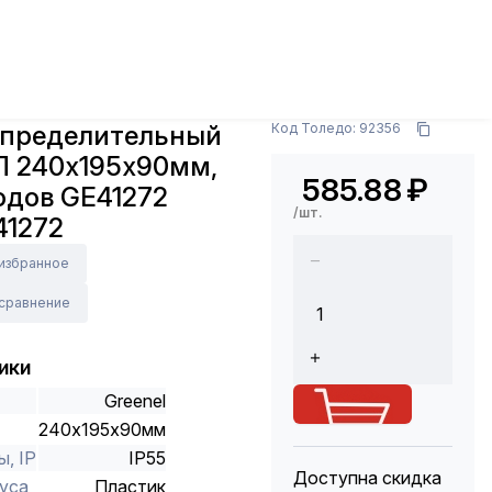
 аксессуары
Монтажные кабельные коробки
90мм, IP55 10 входов GE41272 серый GE41272
Арт.: GE41272
спределительный
Код Толедо: 92356
П 240х195х90мм,
585.88
₽
ходов GE41272
/шт.
41272
 избранное
 сравнение
ики
Greenel
240х195х90мм
, IP
IP55
Доступна скидка
уса
Пластик