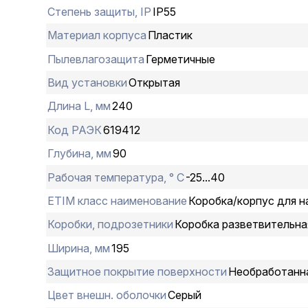
Степень защиты, IP
IP55
Материал корпуса
Пластик
Пылевлагозащита
Герметичные
Вид установки
Открытая
Длина L, мм
240
Код РАЭК
619412
Глубина, мм
90
Рабочая температура, ° С
-25...40
ETIM класс наименование
Коробка/корпус для н
Коробки, подрозетники
Коробка разветвительная
Ширина, мм
195
Защитное покрытие поверхности
Необработанн
Цвет внешн. оболочки
Серый