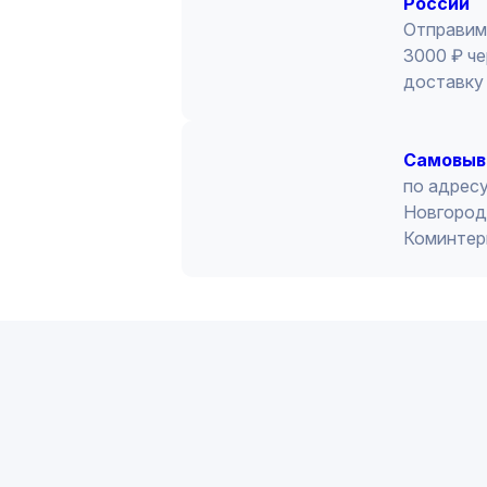
России
Отправим
3000 ₽ че
доставку 
Cамовыв
по адресу
Новгород 
Коминтер