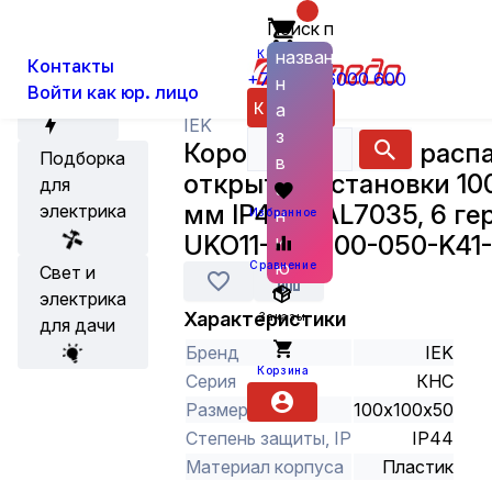
Поиск по
О нас
Новости
Каталог
Установка, Выключатели, Розетки
названию
Корзина
Контакты
+7 (800) 6000 600
н
Войти как юр. лицо
Акции
Каталог
а
IEK
з
Коробка КМ41233 распа
Подборка
в
открытой установки 10
для
а
мм IP44 (RAL7035, 6 г
электрика
н
Избранное
UKO11-100-100-050-K41
и
ю
Сравнение
Свет и
электрика
Характеристики
Заказы
для дачи
Бренд
IEK
Корзина
Серия
КНС
Размер
100х100х50
Степень защиты, IP
IP44
Материал корпуса
Пластик