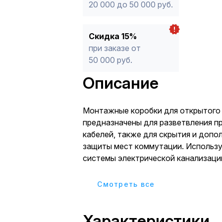
20 000 до 50 000 руб.
Скидка 15%
при заказе от
50 000 руб.
Описание
Монтажные коробки для открытого
предназначены для разветвления п
кабелей, также для скрытия и допо
защиты мест коммутации. Использу
системы электрической канализаци
жестких и гофрированных труб. Кор
повышенной степенью защиты могу
Cмотреть все
использованы на открытом воздухе,
влажных и пыльных помещениях. П
Характеристики
прямого монтажа. Материал изгото