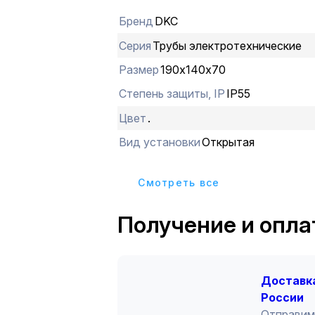
обеспечивают быстрый монтаж и до
Бренд
DKC
при необходимости. Коробка ответв
кабельными вводами д. 32 мм. Разм
Серия
Трубы электротехнические
190х140х70 мм. Конструкция обесп
Размер
190х140х70
степень герметизации - IP 55.
Степень защиты, IP
IP55
Цвет
.
Вид установки
Открытая
Cмотреть все
Получение и опла
Доставка
России
Отправим