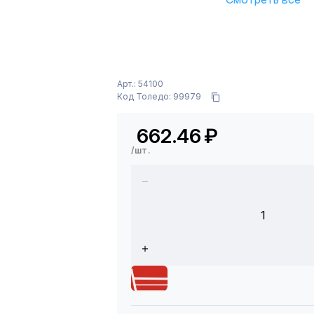
Арт.: 54100
Код Толедо: 99979
662.46
₽
/шт.
1