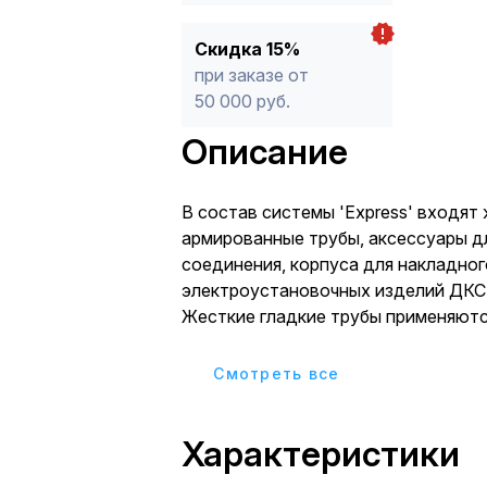
Скидка 15%
при заказе от
50 000 руб.
Описание
В состав системы 'Express' входят 
армированные трубы, аксессуары дл
соединения, корпуса для накладно
электроустановочных изделий ДКС с
Жесткие гладкие трубы применяютс
электрических, телефонных, телеви
выполненных шнурами, кабелями, п
Cмотреть все
В серию входят ответвительные ко
открытого настенного размещения.
Характеристики
по количеству и конструкции кабел
Ответвительные коробки серии 'Exp