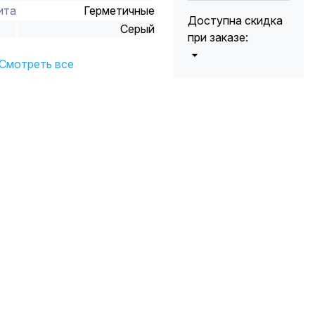
ита
Герметичные
Доступна скидка
Серый
при заказе:
Смотреть все
от 5000 до 10
5%
000 руб.
от 10 000 до
10%
20 000 руб.
от 20 000 до
12%
50 000 руб
от 50 000
*
15%
руб.
* -Для заказов,
состоящих
полностью из
кабельной
продукции,
максимальная
скидка ограничена
12%