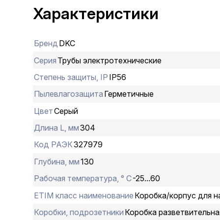
Характеристики
Бренд
DKC
Серия
Трубы электротехнические
Степень защиты, IP
IP56
Пылевлагозащита
Герметичные
Цвет
Серый
Длина L, мм
304
Код РАЭК
327979
Глубина, мм
130
Рабочая температура, ° С
-25...60
ETIM класс наименование
Коробка/корпус для н
Коробки, подрозетники
Коробка разветвительная