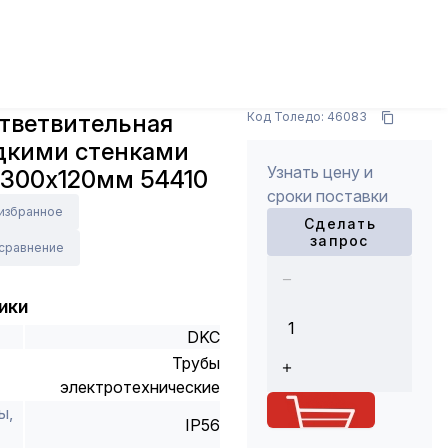
 аксессуары
Монтажные кабельные коробки
ами IP56, 380х300х120мм 54410
Арт.: 54410
ответвительная
Код Толедо: 46083
адкими стенками
Узнать цену и
х300х120мм 54410
сроки поставки
 избранное
Сделать
запрос
 сравнение
ики
DKC
Трубы
электротехнические
ы,
IP56