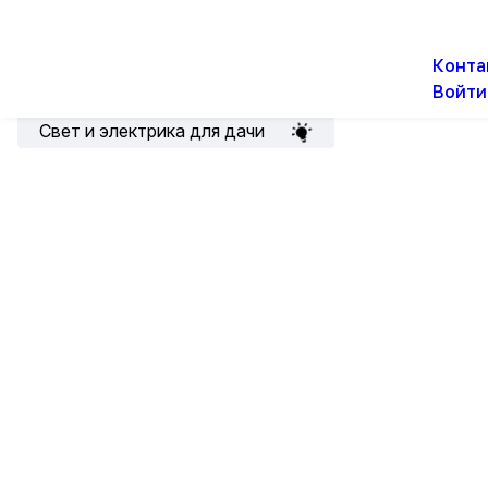
О н
Новости
Акции
Конта
Войти
Подборка для электрика
Свет и электрика для дачи