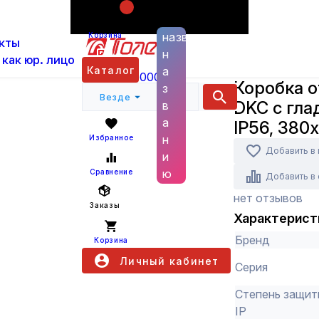
Поиск по
ас
Каталог
Установка, Выключатели, Розетки и
названию
Корзина
кты
Коробка ответвительная DKC с гладкими стенк
н
 как юр. лицо
DKC
Каталог
а
+7 (800) 6000 600
Коробка 
з
Везде
DKC с гл
в
а
IP56, 380
н
Избранное
Добавить в
и
ю
Сравнение
Добавить в
нет отзывов
Заказы
Характерист
Бренд
Корзина
Личный кабинет
Серия
Степень защит
IP