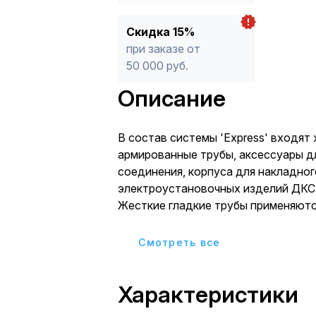
Скидка 15%
при заказе от
50 000 руб.
Описание
В состав системы 'Express' входят 
армированные трубы, аксессуары дл
соединения, корпуса для накладно
электроустановочных изделий ДКС с
Жесткие гладкие трубы применяютс
электрических, телефонных, телеви
выполненных шнурами, кабелями, п
Cмотреть все
В серию входят ответвительные ко
открытого настенного размещения.
Характеристики
по количеству и конструкции кабел
Ответвительные коробки серии 'Exp