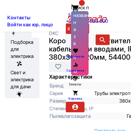
Поиск по
О нас
Новости
Каталог
Установка, Выключатели, Розетки
названию
Корзина
Контакты
+7 (800) 6000 600
н
Войти как юр. лицо
Акции
Каталог
а
DKC
з
Коробка ответвитвител
Подборка
в
кабельными вводами, I
для
а
380х300х120мм, 54400
электрика
н
Избранное
и
ю
Сравнение
Свет и
Характеристики
электрика
Заказы
Бренд
для дачи
Серия
Трубы электрот
Корзина
Размер
380х
Степень защиты, IP
Пылевлагозащита
Г
Смотреть все