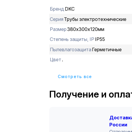
обеспечивают быстрый монтаж и до
Бренд
DKC
при необходимости. Коробка ответв
кабельными вводами д. 40 мм. Разм
Серия
Трубы электротехнические
380х300х120 мм. Конструкция обес
Размер
380х300х120мм
высокую степень герметизации - IP 
Степень защиты, IP
IP55
Пылевлагозащита
Герметичные
Цвет
.
Cмотреть все
Получение и опла
Доставка
России
Отправим