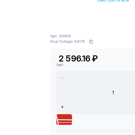
Арт.: 54400
Код Толедо: 54175
2 596.16
₽
/шт.
1