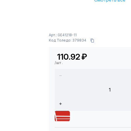
Арт.: GE41218-11
Код Толедо: 379834
110.92
₽
/шт.
1