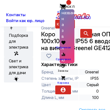
Поиск по
О нас
Новости
Каталог
Установка, Выключатели, Розетки
названию
Корзина
Контакты
+7 (800) 6000 600
н
Войти как юр. лицо
Акции
Каталог
а
Greenel
з
Коробка распаячная О
Подборка
в
100х100х50 IP55 6 ввод
для
а
на винтах Greenel GE41
электрика
н
Избранное
и
ю
Сравнение
Свет и
Характеристики
электрика
Заказы
Бренд
Greenel
для дачи
Степень защиты, IP
IP55
Корзина
Цвет
Серый
Толщина стали, мм
0
Длина L, мм
100
Смотреть все