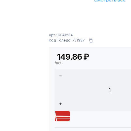
Арт.: GE41234
Код Толедо: 751957
149.86
₽
/шт.
1