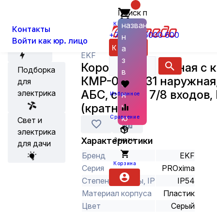
Поиск по
О нас
Новости
Каталог
Установка, Выключатели, Розетки
названию
Корзина
Контакты
+7 (800) 6000 600
н
Войти как юр. лицо
Акции
Каталог
а
EKF
з
Коробка распаячная с 
Подборка
в
КМР-030-031 наружная,
для
а
АБС, серая, 7/8 входов,
электрика
н
Избранное
(кратно 1)
и
ю
Сравнение
Свет и
электрика
Характеристики
Заказы
для дачи
Бренд
EKF
Корзина
Серия
PROxima
Степень защиты, IP
IP54
Материал корпуса
Пластик
Цвет
Серый