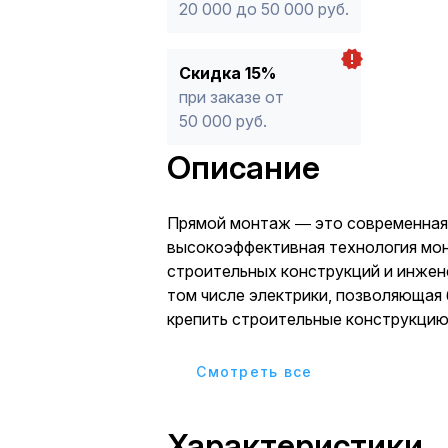
20 000 до 50 000 руб.
Скидка 15%
при заказе от
50 000 руб.
Описание
Прямой монтаж ― это современная
высокоэффективная технология мо
строительных конструкций и инжен
том числе электрики, позволяющая 
крепить строительные конструкцию 
кирпичу, стали или дереву с помо
пистолетов. Крепление осуществля
Cмотреть все
забивания гвоздя в материал.
Предельная простота операции. Та
Характеристики
отличии от анкерного крепления не