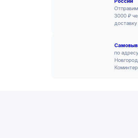
России
Отправим
3000 ₽ че
доставку 
Cамовыв
по адресу
Новгород 
Коминтер