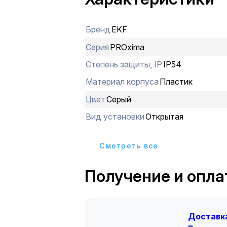
сверления стен, не нуждается в дю
требуются только монтажный писто
Бренд
EKF
Серия
PROxima
Степень защиты, IP
IP54
Материал корпуса
Пластик
Цвет
Серый
Вид установки
Открытая
Cмотреть все
Получение и опла
Доставка