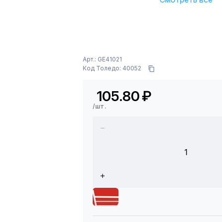
Арт.: GE41021
Код Толедо: 40052
105.80
₽
/шт.
1