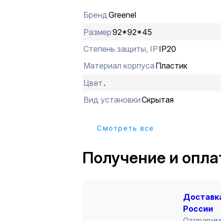
Бренд
Greenel
Размер
92*92*45
Степень защиты, IP
IP20
Материал корпуса
Пластик
Цвет
.
Вид установки
Скрытая
Cмотреть все
Получение и опла
Доставка
России
Отправим