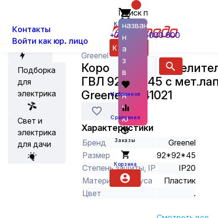
Поиск по
О нас
Новости
Каталог
Установка, Выключатели, Розетки
названию
Корзина
Контакты
+7 (800) 6000 600
н
Войти как юр. лицо
Акции
Каталог
а
Greenel
з
Коробка распределител
Подборка
в
ГВЛ 92х92х45 с мет.ла
для
а
Greenel GE41021
электрика
н
Избранное
и
ю
Сравнение
Свет и
Характеристики
электрика
Заказы
Бренд
Greenel
для дачи
Размер
92*92*45
Корзина
Степень защиты, IP
IP20
Материал корпуса
Пластик
Цвет
.
Смотреть все