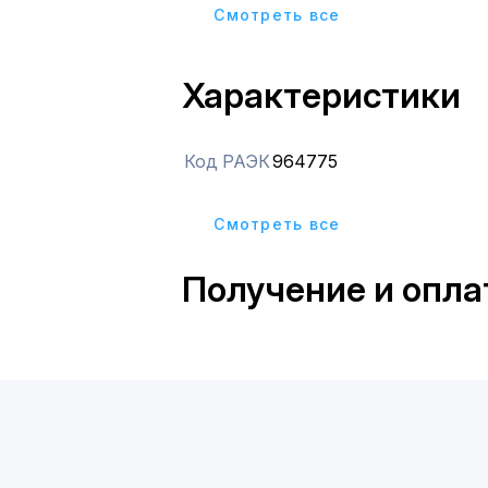
Толщина стали - 2 мм.
Cмотреть все
Характеристики
Код РАЭК
964775
Cмотреть все
Получение и опла