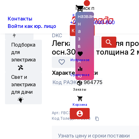
Поиск по
О нас
Новости
Каталог
Кабеленесущие системы и аксес
названию
Корзина
Контакты
+7 (800) 6000 600
н
Войти как юр. лицо
Акции
Каталог
а
DKC
з
Легкая консоль для про
Подборка
в
осн.300 мм толщина 2
для
а
электрика
н
Избранное
и
Характеристики
ю
Сравнение
Свет и
Код РАЭК
964775
электрика
Заказы
для дачи
Корзина
Арт.: FBC3030
Код Толедо: 179370
Узнать цену и сроки поставки