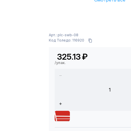
Арт.: plc-swb-08
Код Толедо: 116920
325.13
₽
/упак.
1