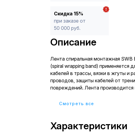
Скидка 15%
при заказе от
50 000 руб.
Описание
Лента спиральная монтажная SWB 
(spiral wrapping band) применяется 
кабелей в трассы, вязки в жгуты и 
проводов, защиты кабелей от трени
повреждений. Лента производится 
высокого давления с добавлением 
препятствующих горению. Поставл
Cмотреть все
по 10 м.
Характеристики