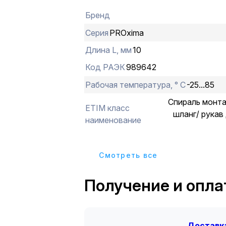
Бренд
Серия
PROxima
Длина L, мм
10
Код РАЭК
989642
Рабочая температура, ° С
-25...85
Спираль монт
ETIM класс
шланг/ рукав
наименование
Cмотреть все
Получение и опла
Доставка