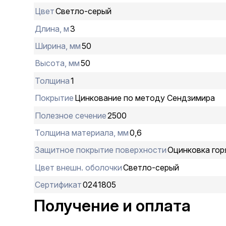
Цвет
Светло-серый
Длина, м
3
Ширина, мм
50
Высота, мм
50
Толщина
1
Покрытие
Цинкование по методу Сендзимира
Полезное сечение
2500
Толщина материала, мм
0,6
Защитное покрытие поверхности
Оцинковка гор
Цвет внешн. оболочки
Светло-серый
Сертификат
0241805
Получение и оплата