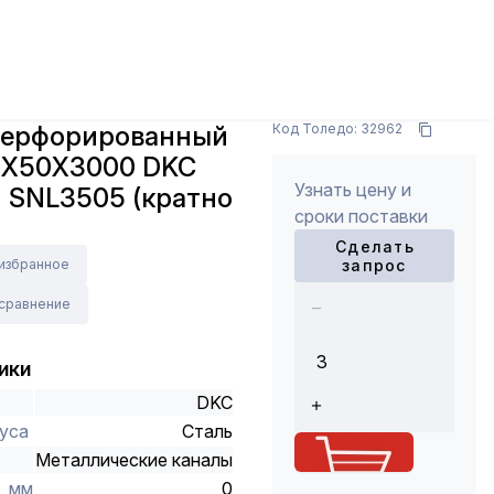
ры
Лотки, полки и аксессуары
Лотки
Лоток
ерия S3) SNL3505 (кратно 3)
х (3 м)
Арт.: -
перфорированный
Код Толедо: 32962
50Х50Х3000 DKC
Узнать цену и
) SNL3505 (кратно
сроки поставки
Сделать
 избранное
запрос
 сравнение
ики
DKC
уса
Сталь
Металлические каналы
, мм
0