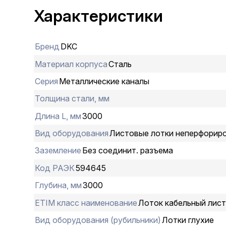
Характеристики
Бренд
DKC
Материал корпуса
Сталь
Серия
Металлические каналы
Толщина стали, мм
Длина L, мм
3000
Вид оборудования
Листовые лотки неперфорир
Заземление
Без соединит. разъема
Код РАЭК
594645
Глубина, мм
3000
ETIM класс наименование
Лоток кабельный лис
Вид оборудования (рубильники)
Лотки глухие