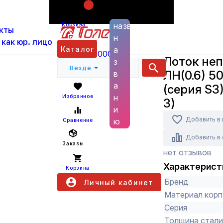
Поиск по
ас
Каталог
Кабеленесущие системы и аксессуа
названию
Корзина
кты
неперфорированный ЛН(0.6) 50Х50Х3000 DKC (с
н
 как юр. лицо
DKC
Каталог
а
+7 (800) 6000 600
Лоток не
з
Везде
ЛН(0.6) 
в
а
(серия S3
н
Избранное
3)
и
Добавить в
ю
Сравнение
Добавить в
Заказы
нет отзывов
Характерист
Корзина
Бренд
Личный кабинет
Материал корп
Серия
Толщина стали