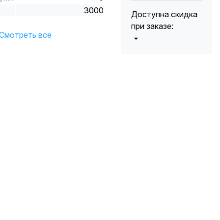
3000
Доступна скидка
при заказе:
Смотреть все
от 5000 до 10
5%
000 руб.
от 10 000 до
10%
20 000 руб.
от 20 000 до
12%
50 000 руб
от 50 000
*
15%
руб.
* -Для заказов,
состоящих
полностью из
кабельной
продукции,
максимальная
скидка ограничена
12%