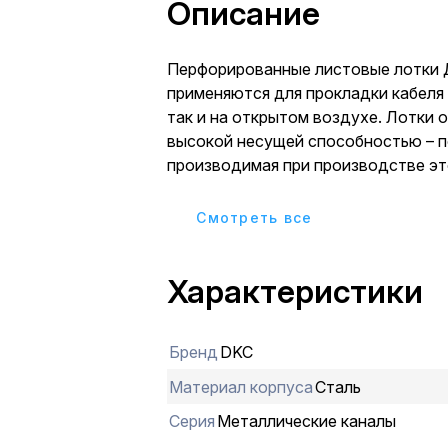
Описание
Перфорированные листовые лотки
применяются для прокладки кабеля 
так и на открытом воздухе. Лотки 
высокой несущей способностью – 
производимая при производстве эт
создает дополнительное ребро жес
увеличивает несущую способность
Cмотреть все
54%. Перфорация сокращает вес ко
лотках имеются отверстия для отв
Характеристики
диаметром 11 мм, 17 мм, 21 мм. Степ
влагозащиты перфорированных лотко
использовании крышек, входящих в
Бренд
DKC
Метод соединения "мама-папа" пр
системы, существенно сокращает 
Материал корпуса
Сталь
создает непрерывный контур. Конс
Серия
Металлические каналы
листовых лотков ДКС предупрежд