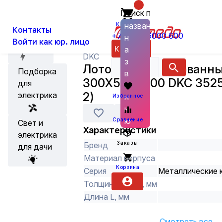
Поиск по
О нас
Новости
Каталог
Кабеленесущие системы и аксес
названию
Корзина
Контакты
+7 (800) 6000 600
н
Войти как юр. лицо
Акции
Каталог
а
DKC
з
Лоток перфорированный
Подборка
в
300Х50Х2000 DKC 3525
для
а
2)
электрика
н
Избранное
и
ю
Сравнение
Свет и
Характеристики
электрика
Заказы
Бренд
для дачи
Материал корпуса
Корзина
Серия
Металлические 
Толщина стали, мм
Длина L, мм
Смотреть все