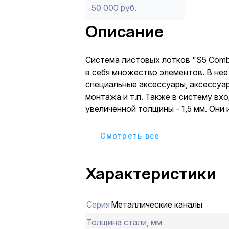
50 000 руб.
Описание
Система листовых лотков "S5 Comb
в себя множество элементов. В нее
специальные аксессуары, аксессуа
монтажа и т.п. Также в систему вх
увеличенной толщины - 1,5 мм. Он
несущую способность по сравнени
стандартными и применяются на уча
Cмотреть все
которых может возникать усиленная
большого количества кабеля, его тя
Характеристики
за осадков.
Перфорированные лотки надежно 
от повреждений. Они выдерживают
Серия
Металлические каналы
нагрузки, и при этом имеют меньший
неперфорированные лотки. Лоток и
Толщина стали, мм