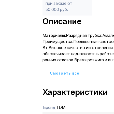
при заказе от
50 000 руб.
Описание
Материалы:Разрядная трубка:Амал
Преимущества:Повышенная светоотдача до 
Вт.Высокое качество изготовлени
обеспечивает надежность в работе
ранних отказов.Время розжига и в
полную мощность от 2 до 6 минут.
газопоглотителя позволяет подде
Cмотреть все
оптимальный световой поток в тече
службы лампы.Средний срок службы 12 0
Характеристики
часов.Назначение:Предназначены 
теплиц и городской и строительной
Упаковка:Коробка из картона
Бренд
TDM
Конструкция:Прозрачная внешняя к