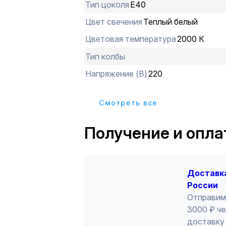
формы.В разрядной трубке поддер
Тип цоколя
E40
сверхвысокое давление.
Цвет свечения
Теплый белый
Цветовая температура
2000 К
Тип колбы
Напряжение (В)
220
Cмотреть все
Получение и опла
Доставка
России
Отправим
3000 ₽ че
доставку 