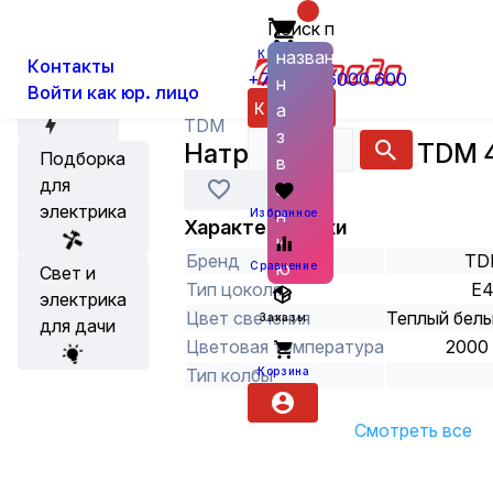
Поиск по
О нас
Новости
Каталог
Лампы
Газоразрядные лампы
названию
Корзина
Контакты
+7 (800) 6000 600
н
Войти как юр. лицо
Акции
Каталог
а
TDM
з
Натриевая лампа TDM 
Подборка
в
для
а
электрика
н
Избранное
Характеристики
и
Бренд
TD
ю
Сравнение
Свет и
Тип цоколя
E
электрика
Цвет свечения
Теплый бел
Заказы
для дачи
Цветовая температура
2000
Корзина
Тип колбы
Смотреть все