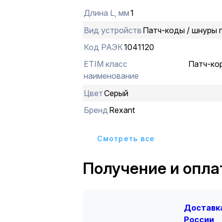
соединяется между собой. Разъем
Длина L, мм
1
изготавливаются литыми, что обес
надежное крепление провода в кон
Вид устройств
Патч-коды / шнуры 
Контакты разъемов имеют напылен
Код РАЭК
1041120
золотом, что способствует улучше
способности сигнала.
ETIM класс
Патч-ко
Колпачки литыx разъемов выполнен
наименование
нескользящего эластичного пласти
Цвет
Серый
изоляция провода изготовлена из П
Бренд
Rexant
Cмотреть все
Получение и опла
Доставка
России