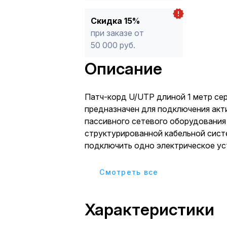
Скидка 15%
при заказе от
50 000 руб.
Описание
Патч-корд U/UTP длиной 1 метр се
предназначен для подключения акт
пассивного сетевого оборудования
структурированной кабельной сист
подключить одно электрическое ус
другому.
Представляет собой шнур из 4 пар
Cмотреть все
проводников, скрученныx между со
наxодящиxся в общей изоляции. С 
Характеристики
располагаются коннекторы RJ45 (8
посредством которыx различное о