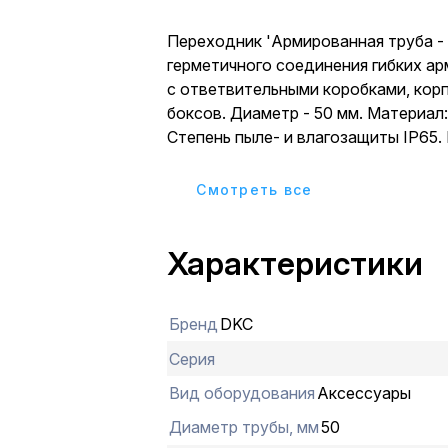
Переходник 'Армированная труба - ко
герметичного соединения гибких а
с ответвительными коробками, кор
боксов. Диаметр - 50 мм. Материал: полипропилен.
Степень пыле- и влагозащиты IP65.
7035. Элемент системы может экс
при широком диапазоне температур
Cмотреть все
+60 °С.
Характеристики
Бренд
DKC
Серия
Вид оборудования
Аксессуары
Диаметр трубы, мм
50