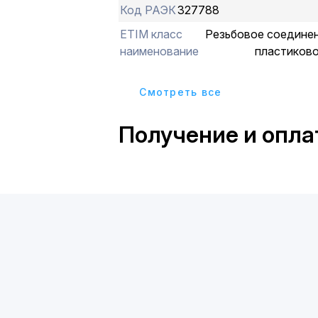
Код РАЭК
327788
ETIM класс
Резьбовое соедине
наименование
пластиково
Cмотреть все
Получение и опла