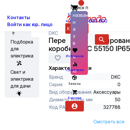
Поиск по
О нас
Новости
Каталог
Кабеленесущие системы и аксес
названию
Корзина
Контакты
+7 (800) 6000 600
н
Войти как юр. лицо
Акции
Каталог
а
DKC
з
Переходник армирован
Подборка
в
коробка DKC 55150 IP65
для
а
электрика
н
Избранное
и
Характеристики
ю
Сравнение
Свет и
Бренд
DKC
электрика
Серия
0
Заказы
для дачи
Вид оборудования
Аксессуары
Корзина
Диаметр трубы, мм
50
Код РАЭК
327788
Смотреть все