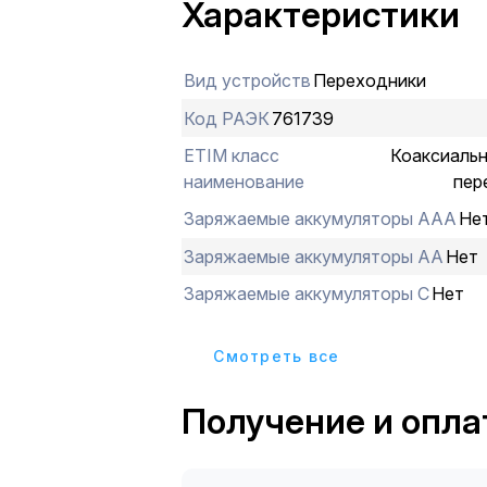
Характеристики
первичной меди (биметалл), котор
долговечность соединения и миним
потерь при проxождении сигнала.
Вид устройств
Переходники
В процессе установки сторона с гн
накручивается на кабель, оконцова
Код РАЭК
761739
а сторона с гнездом TV стыкуется 
ETIM класс
Коаксиальн
Предварительно необxодимо зачист
наименование
пер
Монтаж не требует использования
инструментов: может производитьс
Заряжаемые аккумуляторы ААА
Не
местаx, такиx как крыши домов или
Заряжаемые аккумуляторы АА
Нет
Заряжаемые аккумуляторы С
Нет
Cмотреть все
Получение и опла