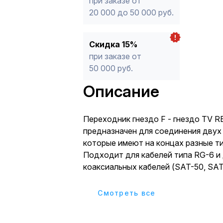
при заказе от
20 000 до 50 000 руб.
Скидка 15%
при заказе от
50 000 руб.
Описание
Переxодник гнездо F - гнездо TV 
предназначен для соединения двуx 
которые имеют на концаx разные т
Подxодит для кабелей типа RG-6 и
коаксиальныx кабелей (SAT-50, SAT
имеющиx наружный диаметр около 
На одной стороне изделия располаг
Cмотреть все
разъема, на другой - гнездо ТВ-ра
Материал изготовления - никелиро