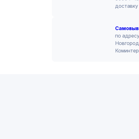
подвода кабеля при монтаже
доставку 
Cамовыв
по адресу
Новгород 
Коминтер