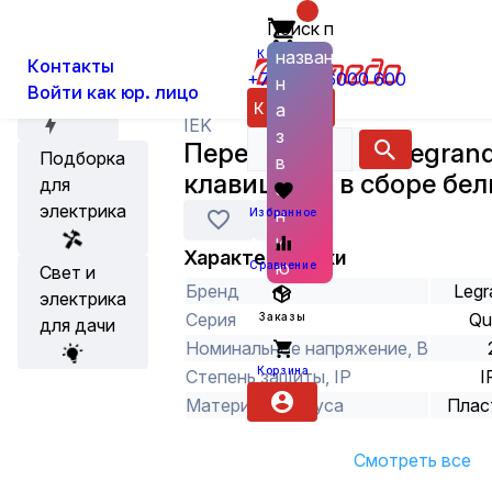
Поиск по
О нас
Новости
Каталог
Установка, Выключатели, Розетки
названию
Корзина
Контакты
+7 (800) 6000 600
н
Войти как юр. лицо
Акции
Каталог
а
IEK
з
Переключатель Legrand
Подборка
в
клавишный в сборе бе
для
а
электрика
н
Избранное
и
Характеристики
ю
Сравнение
Свет и
Бренд
Legr
электрика
Серия
Qu
Заказы
для дачи
Номинальное напряжение, В
Корзина
Степень защиты, IP
I
Материал корпуса
Плас
Смотреть все