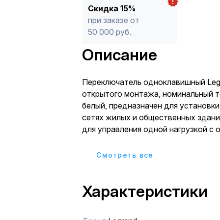
Скидка 15%
при заказе от
50 000 руб.
Описание
Переключатель одноклавишный Legr
открытого монтажа, номинальный то
белый, предназначен для установки
сетях жилых и общественных здани
для управления одной нагрузкой с 
мест. Рекомендуется к применению в деревянных
домах и хозяйственных постройках
Cмотреть все
Особенности:
- Материал клавиши- глянцевый АБС пластик, не
Характеристики
поддерживает горение, стойкий к 
солнечных лучей и загрязнениям.
- Все токоведущие части выключателя имеют