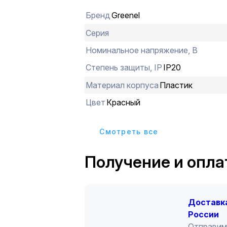
Бренд
Greenel
Серия
Номинальное напряжение, В
Степень защиты, IP
IP20
Материал корпуса
Пластик
Цвет
Красный
Cмотреть все
Получение и опла
Доставка
России
Отправим