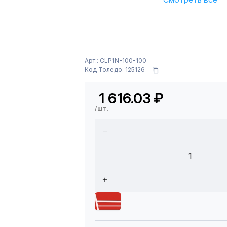
Арт.: CLP1N-100-100
Код Толедо: 125126
1 616.03
₽
/шт.
1