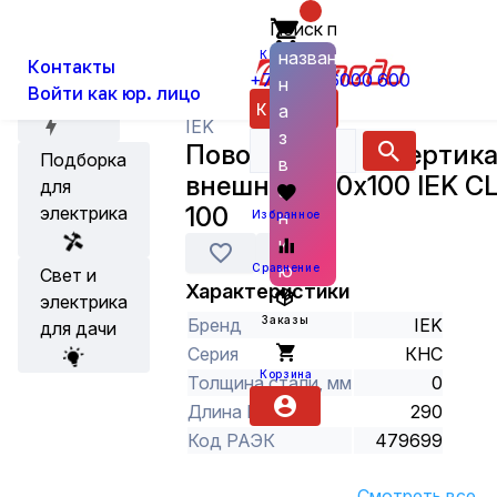
Поиск по
О нас
Новости
Каталог
Кабеленесущие системы и аксес
названию
Корзина
Контакты
+7 (800) 6000 600
н
Войти как юр. лицо
Акции
Каталог
а
IEK
з
Поворот на 90° вертик
Подборка
в
внешний 100х100 IEK CL
для
а
100
электрика
н
Избранное
и
ю
Сравнение
Свет и
Характеристики
электрика
Заказы
Бренд
IEK
для дачи
Серия
КНС
Корзина
Толщина стали, мм
0
Длина L, мм
290
Код РАЭК
479699
Смотреть все