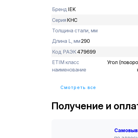
Бренд
IEK
Серия
КНС
Толщина стали, мм
Длина L, мм
290
Код РАЭК
479699
ETIM класс
Угол (поворо
наименование
Cмотреть все
Получение и опла
Cамовыв
по адресу