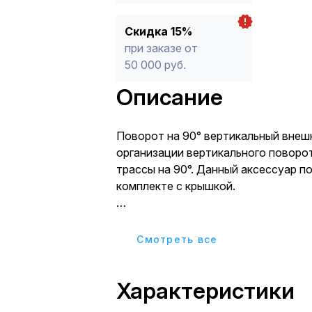
Скидка 15%
при заказе от
50 000 руб.
Описание
Поворот на 90° вертикальный внеш
организации вертикального поворо
трассы на 90°. Данный аксессуар п
комплекте с крышкой.
Все аксессуары для металлических
изготовлены из стали горячего цин
Cмотреть все
Сендзимира (защитный слой цинка 1
Характеристики